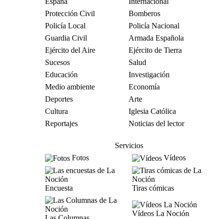
España
Internacional
Protección Civil
Bomberos
Policía Local
Policía Nacional
Guardia Civil
Armada Española
Ejército del Aire
Ejército de Tierra
Sucesos
Salud
Educación
Investigación
Medio ambiente
Economía
Deportes
Arte
Cultura
Iglesia Católica
Reportajes
Noticias del lector
Servicios
Fotos
Vídeos
Encuesta
Tiras cómicas
Vídeos La Noción
Las Columnas