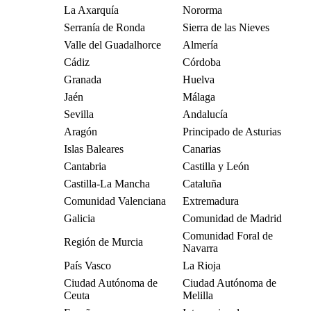
La Axarquía
Nororma
Serranía de Ronda
Sierra de las Nieves
Valle del Guadalhorce
Almería
Cádiz
Córdoba
Granada
Huelva
Jaén
Málaga
Sevilla
Andalucía
Aragón
Principado de Asturias
Islas Baleares
Canarias
Cantabria
Castilla y León
Castilla-La Mancha
Cataluña
Comunidad Valenciana
Extremadura
Galicia
Comunidad de Madrid
Comunidad Foral de
Región de Murcia
Navarra
País Vasco
La Rioja
Ciudad Autónoma de
Ciudad Autónoma de
Ceuta
Melilla