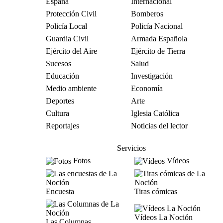
España
Internacional
Protección Civil
Bomberos
Policía Local
Policía Nacional
Guardia Civil
Armada Española
Ejército del Aire
Ejército de Tierra
Sucesos
Salud
Educación
Investigación
Medio ambiente
Economía
Deportes
Arte
Cultura
Iglesia Católica
Reportajes
Noticias del lector
Servicios
Fotos
Vídeos
Encuesta
Tiras cómicas
Vídeos La Noción
Las Columnas