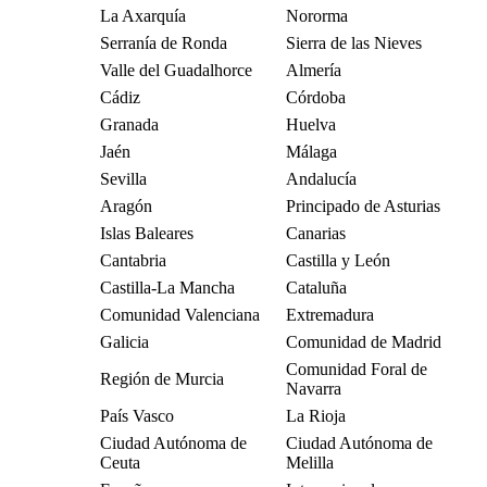
La Axarquía
Nororma
Serranía de Ronda
Sierra de las Nieves
Valle del Guadalhorce
Almería
Cádiz
Córdoba
Granada
Huelva
Jaén
Málaga
Sevilla
Andalucía
Aragón
Principado de Asturias
Islas Baleares
Canarias
Cantabria
Castilla y León
Castilla-La Mancha
Cataluña
Comunidad Valenciana
Extremadura
Galicia
Comunidad de Madrid
Comunidad Foral de
Región de Murcia
Navarra
País Vasco
La Rioja
Ciudad Autónoma de
Ciudad Autónoma de
Ceuta
Melilla