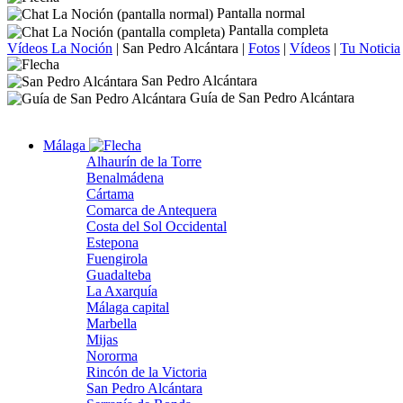
Pantalla normal
Pantalla completa
Vídeos La Noción
|
San Pedro Alcántara
|
Fotos
|
Vídeos
|
Tu Noticia
San Pedro Alcántara
Guía de San Pedro Alcántara
Málaga
Alhaurín de la Torre
Benalmádena
Cártama
Comarca de Antequera
Costa del Sol Occidental
Estepona
Fuengirola
Guadalteba
La Axarquía
Málaga capital
Marbella
Mijas
Nororma
Rincón de la Victoria
San Pedro Alcántara