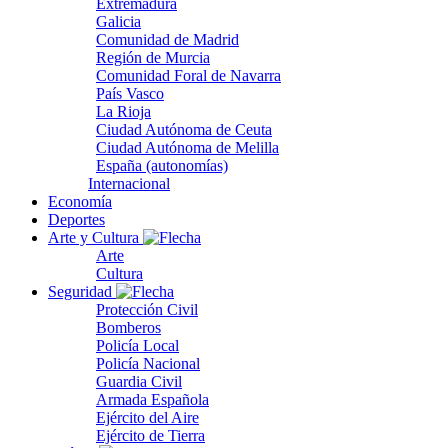
Extremadura
Galicia
Comunidad de Madrid
Región de Murcia
Comunidad Foral de Navarra
País Vasco
La Rioja
Ciudad Autónoma de Ceuta
Ciudad Autónoma de Melilla
España (autonomías)
Internacional
Economía
Deportes
Arte y Cultura
Arte
Cultura
Seguridad
Protección Civil
Bomberos
Policía Local
Policía Nacional
Guardia Civil
Armada Española
Ejército del Aire
Ejército de Tierra