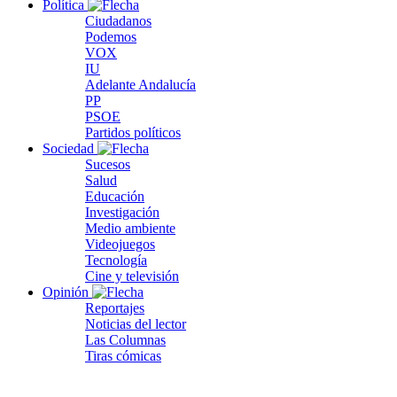
Política
Ciudadanos
Podemos
VOX
IU
Adelante Andalucía
PP
PSOE
Partidos políticos
Sociedad
Sucesos
Salud
Educación
Investigación
Medio ambiente
Videojuegos
Tecnología
Cine y televisión
Opinión
Reportajes
Noticias del lector
Las Columnas
Tiras cómicas