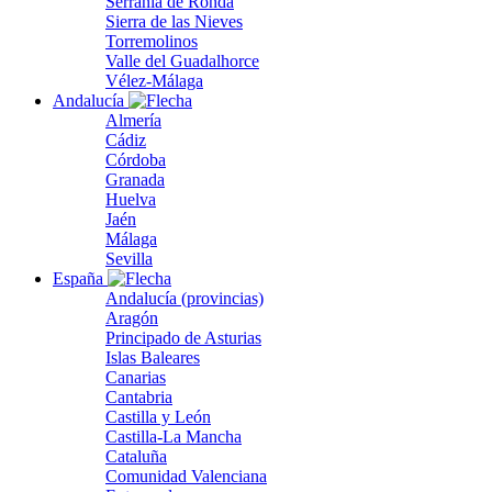
Serranía de Ronda
Sierra de las Nieves
Torremolinos
Valle del Guadalhorce
Vélez-Málaga
Andalucía
Almería
Cádiz
Córdoba
Granada
Huelva
Jaén
Málaga
Sevilla
España
Andalucía (provincias)
Aragón
Principado de Asturias
Islas Baleares
Canarias
Cantabria
Castilla y León
Castilla-La Mancha
Cataluña
Comunidad Valenciana