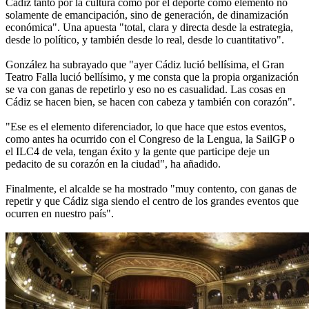
Cádiz tanto por la cultura como por el deporte como elemento no
solamente de emancipación, sino de generación, de dinamización
económica". Una apuesta "total, clara y directa desde la estrategia,
desde lo político, y también desde lo real, desde lo cuantitativo".
González ha subrayado que "ayer Cádiz lució bellísima, el Gran
Teatro Falla lució bellísimo, y me consta que la propia organización
se va con ganas de repetirlo y eso no es casualidad. Las cosas en
Cádiz se hacen bien, se hacen con cabeza y también con corazón".
"Ese es el elemento diferenciador, lo que hace que estos eventos,
como antes ha ocurrido con el Congreso de la Lengua, la SailGP o
el ILC4 de vela, tengan éxito y la gente que participe deje un
pedacito de su corazón en la ciudad", ha añadido.
Finalmente, el alcalde se ha mostrado "muy contento, con ganas de
repetir y que Cádiz siga siendo el centro de los grandes eventos que
ocurren en nuestro país".