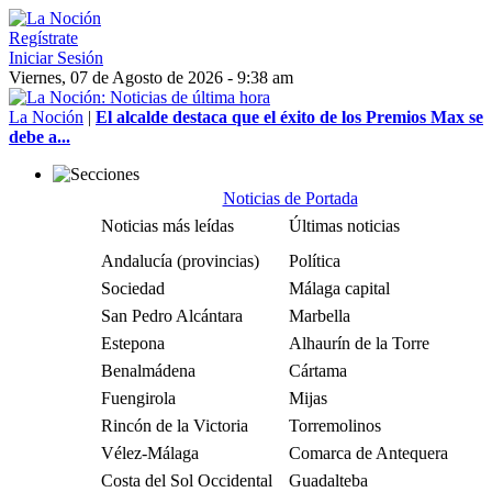
Regístrate
Iniciar Sesión
Viernes, 07 de Agosto de 2026 - 9:38 am
La Noción
|
El alcalde destaca que el éxito de los Premios Max se
debe a...
Noticias de Portada
Noticias más leídas
Últimas noticias
Andalucía (provincias)
Política
Sociedad
Málaga capital
San Pedro Alcántara
Marbella
Estepona
Alhaurín de la Torre
Benalmádena
Cártama
Fuengirola
Mijas
Rincón de la Victoria
Torremolinos
Vélez-Málaga
Comarca de Antequera
Costa del Sol Occidental
Guadalteba