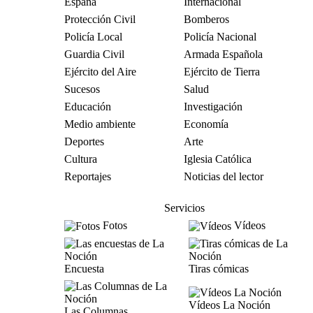
España
Internacional
Protección Civil
Bomberos
Policía Local
Policía Nacional
Guardia Civil
Armada Española
Ejército del Aire
Ejército de Tierra
Sucesos
Salud
Educación
Investigación
Medio ambiente
Economía
Deportes
Arte
Cultura
Iglesia Católica
Reportajes
Noticias del lector
Servicios
Fotos
Vídeos
Encuesta
Tiras cómicas
Vídeos La Noción
Las Columnas