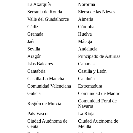
La Axarquía
Nororma
Serranía de Ronda
Sierra de las Nieves
Valle del Guadalhorce
Almería
Cádiz
Córdoba
Granada
Huelva
Jaén
Málaga
Sevilla
Andalucía
Aragón
Principado de Asturias
Islas Baleares
Canarias
Cantabria
Castilla y León
Castilla-La Mancha
Cataluña
Comunidad Valenciana
Extremadura
Galicia
Comunidad de Madrid
Comunidad Foral de
Región de Murcia
Navarra
País Vasco
La Rioja
Ciudad Autónoma de
Ciudad Autónoma de
Ceuta
Melilla