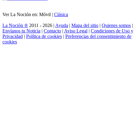
Ver La Noción en: Móvil |
Clásica
La Noción ®
2011 - 2026 |
Ayuda
|
Mapa del sitio
|
Quienes somos
|
Envíanos tu Noticia
|
Contacto
|
Aviso Legal
|
Condiciones de Uso y
Privacidad
|
Política de cookies
|
Preferencias del consentimiento de
cookies