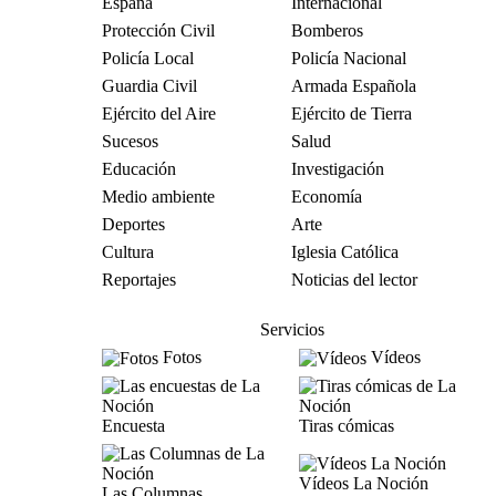
España
Internacional
Protección Civil
Bomberos
Policía Local
Policía Nacional
Guardia Civil
Armada Española
Ejército del Aire
Ejército de Tierra
Sucesos
Salud
Educación
Investigación
Medio ambiente
Economía
Deportes
Arte
Cultura
Iglesia Católica
Reportajes
Noticias del lector
Servicios
Fotos
Vídeos
Encuesta
Tiras cómicas
Vídeos La Noción
Las Columnas