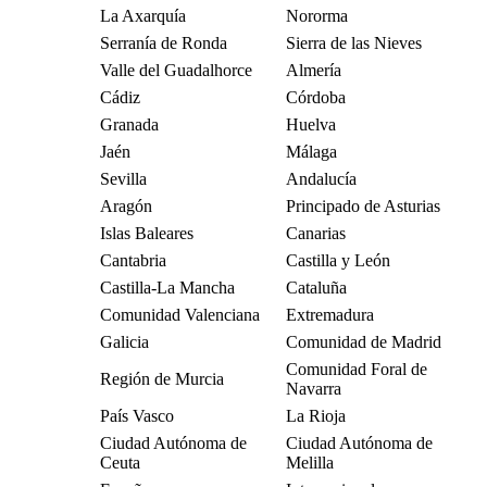
La Axarquía
Nororma
Serranía de Ronda
Sierra de las Nieves
Valle del Guadalhorce
Almería
Cádiz
Córdoba
Granada
Huelva
Jaén
Málaga
Sevilla
Andalucía
Aragón
Principado de Asturias
Islas Baleares
Canarias
Cantabria
Castilla y León
Castilla-La Mancha
Cataluña
Comunidad Valenciana
Extremadura
Galicia
Comunidad de Madrid
Comunidad Foral de
Región de Murcia
Navarra
País Vasco
La Rioja
Ciudad Autónoma de
Ciudad Autónoma de
Ceuta
Melilla