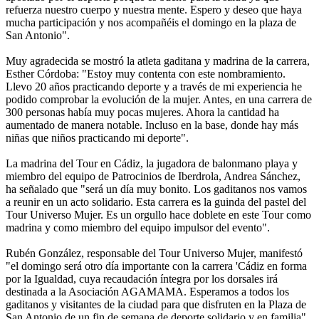
refuerza nuestro cuerpo y nuestra mente. Espero y deseo que haya
mucha participación y nos acompañéis el domingo en la plaza de
San Antonio".
Muy agradecida se mostró la atleta gaditana y madrina de la carrera,
Esther Córdoba: "Estoy muy contenta con este nombramiento.
Llevo 20 años practicando deporte y a través de mi experiencia he
podido comprobar la evolución de la mujer. Antes, en una carrera de
300 personas había muy pocas mujeres. Ahora la cantidad ha
aumentado de manera notable. Incluso en la base, donde hay más
niñas que niños practicando mi deporte".
La madrina del Tour en Cádiz, la jugadora de balonmano playa y
miembro del equipo de Patrocinios de Iberdrola, Andrea Sánchez,
ha señalado que "será un día muy bonito. Los gaditanos nos vamos
a reunir en un acto solidario. Esta carrera es la guinda del pastel del
Tour Universo Mujer. Es un orgullo hace doblete en este Tour como
madrina y como miembro del equipo impulsor del evento".
Rubén González, responsable del Tour Universo Mujer, manifestó
"el domingo será otro día importante con la carrera 'Cádiz en forma
por la Igualdad, cuya recaudación íntegra por los dorsales irá
destinada a la Asociación AGAMAMA. Esperamos a todos los
gaditanos y visitantes de la ciudad para que disfruten en la Plaza de
San Antonio de un fin de semana de deporte solidario y en familia".