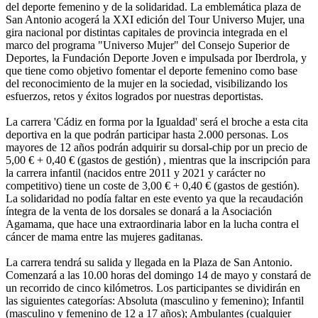
del deporte femenino y de la solidaridad. La emblemática plaza de
San Antonio acogerá la XXI edición del Tour Universo Mujer, una
gira nacional por distintas capitales de provincia integrada en el
marco del programa "Universo Mujer" del Consejo Superior de
Deportes, la Fundación Deporte Joven e impulsada por Iberdrola, y
que tiene como objetivo fomentar el deporte femenino como base
del reconocimiento de la mujer en la sociedad, visibilizando los
esfuerzos, retos y éxitos logrados por nuestras deportistas.
La carrera 'Cádiz en forma por la Igualdad' será el broche a esta cita
deportiva en la que podrán participar hasta 2.000 personas. Los
mayores de 12 años podrán adquirir su dorsal-chip por un precio de
5,00 € + 0,40 € (gastos de gestión) , mientras que la inscripción para
la carrera infantil (nacidos entre 2011 y 2021 y carácter no
competitivo) tiene un coste de 3,00 € + 0,40 € (gastos de gestión).
La solidaridad no podía faltar en este evento ya que la recaudación
íntegra de la venta de los dorsales se donará a la Asociación
Agamama, que hace una extraordinaria labor en la lucha contra el
cáncer de mama entre las mujeres gaditanas.
La carrera tendrá su salida y llegada en la Plaza de San Antonio.
Comenzará a las 10.00 horas del domingo 14 de mayo y constará de
un recorrido de cinco kilómetros. Los participantes se dividirán en
las siguientes categorías: Absoluta (masculino y femenino); Infantil
(masculino y femenino de 12 a 17 años); Ambulantes (cualquier