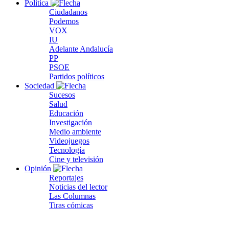
Política
Ciudadanos
Podemos
VOX
IU
Adelante Andalucía
PP
PSOE
Partidos políticos
Sociedad
Sucesos
Salud
Educación
Investigación
Medio ambiente
Videojuegos
Tecnología
Cine y televisión
Opinión
Reportajes
Noticias del lector
Las Columnas
Tiras cómicas