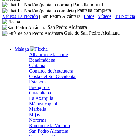
Pantalla normal
Pantalla completa
Vídeos La Noción
|
San Pedro Alcántara
|
Fotos
|
Vídeos
|
Tu Noticia
San Pedro Alcántara
Guía de San Pedro Alcántara
Málaga
Alhaurín de la Torre
Benalmádena
Cártama
Comarca de Antequera
Costa del Sol Occidental
Estepona
Fuengirola
Guadalteba
La Axarquía
Málaga capital
Marbella
Mijas
Nororma
Rincón de la Victoria
San Pedro Alcántara