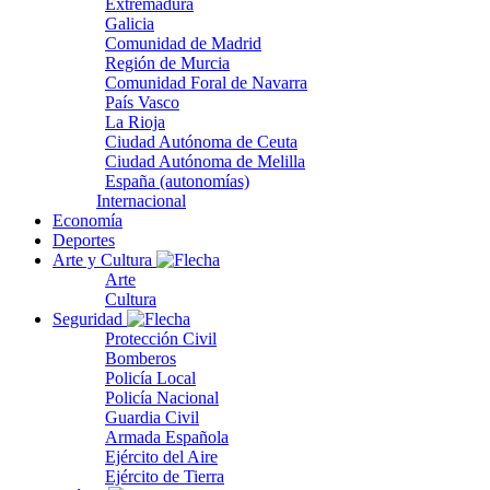
Extremadura
Galicia
Comunidad de Madrid
Región de Murcia
Comunidad Foral de Navarra
País Vasco
La Rioja
Ciudad Autónoma de Ceuta
Ciudad Autónoma de Melilla
España (autonomías)
Internacional
Economía
Deportes
Arte y Cultura
Arte
Cultura
Seguridad
Protección Civil
Bomberos
Policía Local
Policía Nacional
Guardia Civil
Armada Española
Ejército del Aire
Ejército de Tierra