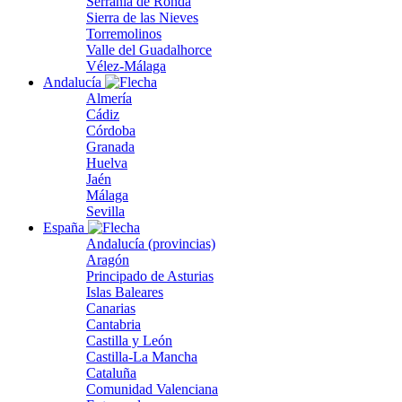
Serranía de Ronda
Sierra de las Nieves
Torremolinos
Valle del Guadalhorce
Vélez-Málaga
Andalucía
Almería
Cádiz
Córdoba
Granada
Huelva
Jaén
Málaga
Sevilla
España
Andalucía (provincias)
Aragón
Principado de Asturias
Islas Baleares
Canarias
Cantabria
Castilla y León
Castilla-La Mancha
Cataluña
Comunidad Valenciana