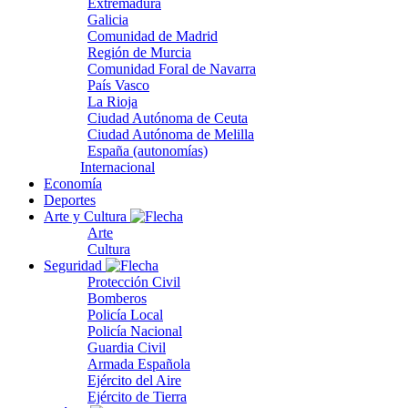
Extremadura
Galicia
Comunidad de Madrid
Región de Murcia
Comunidad Foral de Navarra
País Vasco
La Rioja
Ciudad Autónoma de Ceuta
Ciudad Autónoma de Melilla
España (autonomías)
Internacional
Economía
Deportes
Arte y Cultura
Arte
Cultura
Seguridad
Protección Civil
Bomberos
Policía Local
Policía Nacional
Guardia Civil
Armada Española
Ejército del Aire
Ejército de Tierra