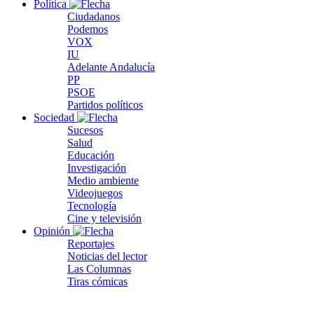
Política
Ciudadanos
Podemos
VOX
IU
Adelante Andalucía
PP
PSOE
Partidos políticos
Sociedad
Sucesos
Salud
Educación
Investigación
Medio ambiente
Videojuegos
Tecnología
Cine y televisión
Opinión
Reportajes
Noticias del lector
Las Columnas
Tiras cómicas