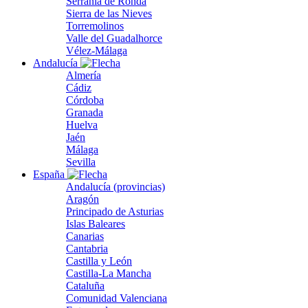
Serranía de Ronda
Sierra de las Nieves
Torremolinos
Valle del Guadalhorce
Vélez-Málaga
Andalucía
Almería
Cádiz
Córdoba
Granada
Huelva
Jaén
Málaga
Sevilla
España
Andalucía (provincias)
Aragón
Principado de Asturias
Islas Baleares
Canarias
Cantabria
Castilla y León
Castilla-La Mancha
Cataluña
Comunidad Valenciana