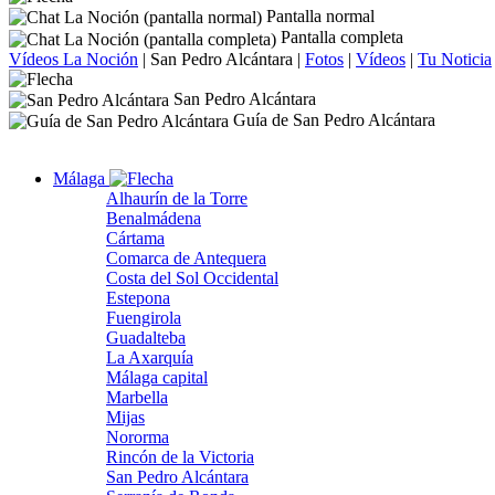
Pantalla normal
Pantalla completa
Vídeos La Noción
|
San Pedro Alcántara
|
Fotos
|
Vídeos
|
Tu Noticia
San Pedro Alcántara
Guía de San Pedro Alcántara
Málaga
Alhaurín de la Torre
Benalmádena
Cártama
Comarca de Antequera
Costa del Sol Occidental
Estepona
Fuengirola
Guadalteba
La Axarquía
Málaga capital
Marbella
Mijas
Nororma
Rincón de la Victoria
San Pedro Alcántara