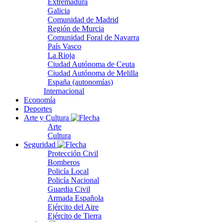
Extremadura
Galicia
Comunidad de Madrid
Región de Murcia
Comunidad Foral de Navarra
País Vasco
La Rioja
Ciudad Autónoma de Ceuta
Ciudad Autónoma de Melilla
España (autonomías)
Internacional
Economía
Deportes
Arte y Cultura
Arte
Cultura
Seguridad
Protección Civil
Bomberos
Policía Local
Policía Nacional
Guardia Civil
Armada Española
Ejército del Aire
Ejército de Tierra