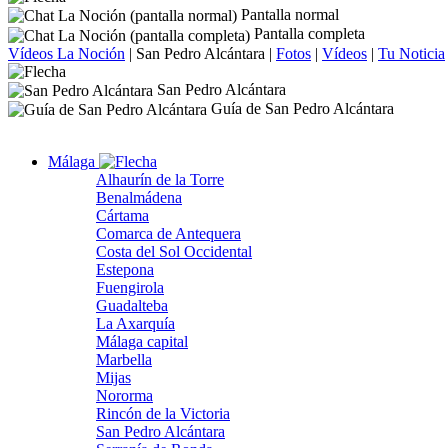
Pantalla normal
Pantalla completa
Vídeos La Noción
|
San Pedro Alcántara
|
Fotos
|
Vídeos
|
Tu Noticia
San Pedro Alcántara
Guía de San Pedro Alcántara
Málaga
Alhaurín de la Torre
Benalmádena
Cártama
Comarca de Antequera
Costa del Sol Occidental
Estepona
Fuengirola
Guadalteba
La Axarquía
Málaga capital
Marbella
Mijas
Nororma
Rincón de la Victoria
San Pedro Alcántara