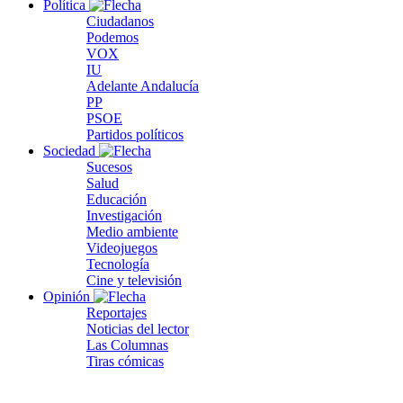
Política
Ciudadanos
Podemos
VOX
IU
Adelante Andalucía
PP
PSOE
Partidos políticos
Sociedad
Sucesos
Salud
Educación
Investigación
Medio ambiente
Videojuegos
Tecnología
Cine y televisión
Opinión
Reportajes
Noticias del lector
Las Columnas
Tiras cómicas