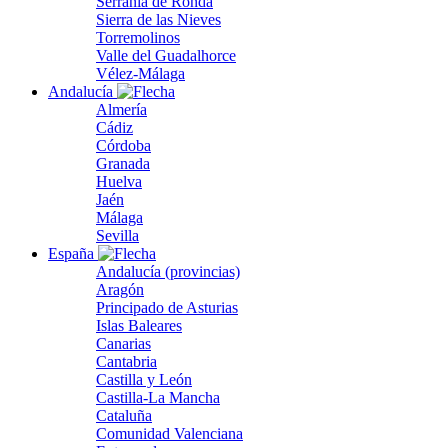
Serranía de Ronda
Sierra de las Nieves
Torremolinos
Valle del Guadalhorce
Vélez-Málaga
Andalucía
Almería
Cádiz
Córdoba
Granada
Huelva
Jaén
Málaga
Sevilla
España
Andalucía (provincias)
Aragón
Principado de Asturias
Islas Baleares
Canarias
Cantabria
Castilla y León
Castilla-La Mancha
Cataluña
Comunidad Valenciana