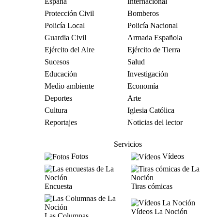
España
Internacional
Protección Civil
Bomberos
Policía Local
Policía Nacional
Guardia Civil
Armada Española
Ejército del Aire
Ejército de Tierra
Sucesos
Salud
Educación
Investigación
Medio ambiente
Economía
Deportes
Arte
Cultura
Iglesia Católica
Reportajes
Noticias del lector
Servicios
Fotos
Vídeos
Encuesta
Tiras cómicas
Vídeos La Noción
Las Columnas