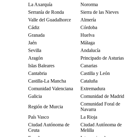
La Axarquía
Nororma
Serranía de Ronda
Sierra de las Nieves
Valle del Guadalhorce
Almería
Cádiz
Córdoba
Granada
Huelva
Jaén
Málaga
Sevilla
Andalucía
Aragón
Principado de Asturias
Islas Baleares
Canarias
Cantabria
Castilla y León
Castilla-La Mancha
Cataluña
Comunidad Valenciana
Extremadura
Galicia
Comunidad de Madrid
Comunidad Foral de
Región de Murcia
Navarra
País Vasco
La Rioja
Ciudad Autónoma de
Ciudad Autónoma de
Ceuta
Melilla