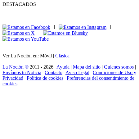
DESTACADOS
|
|
|
|
Ver La Noción en: Móvil |
Clásica
La Noción ®
2011 - 2026 |
Ayuda
|
Mapa del sitio
|
Quienes somos
|
Envíanos tu Noticia
|
Contacto
|
Aviso Legal
|
Condiciones de Uso y
Privacidad
|
Política de cookies
|
Preferencias del consentimiento de
cookies