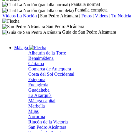
Pantalla normal
Pantalla completa
Vídeos La Noción
|
San Pedro Alcántara
|
Fotos
|
Vídeos
|
Tu Noticia
San Pedro Alcántara
Guía de San Pedro Alcántara
Málaga
Alhaurín de la Torre
Benalmádena
Cártama
Comarca de Antequera
Costa del Sol Occidental
Estepona
Fuengirola
Guadalteba
La Axarquía
Málaga capital
Marbella
Mijas
Nororma
Rincón de la Victoria
San Pedro Alcántara