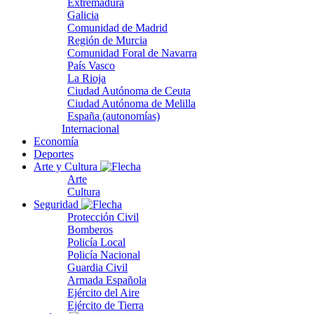
Extremadura
Galicia
Comunidad de Madrid
Región de Murcia
Comunidad Foral de Navarra
País Vasco
La Rioja
Ciudad Autónoma de Ceuta
Ciudad Autónoma de Melilla
España (autonomías)
Internacional
Economía
Deportes
Arte y Cultura
Arte
Cultura
Seguridad
Protección Civil
Bomberos
Policía Local
Policía Nacional
Guardia Civil
Armada Española
Ejército del Aire
Ejército de Tierra