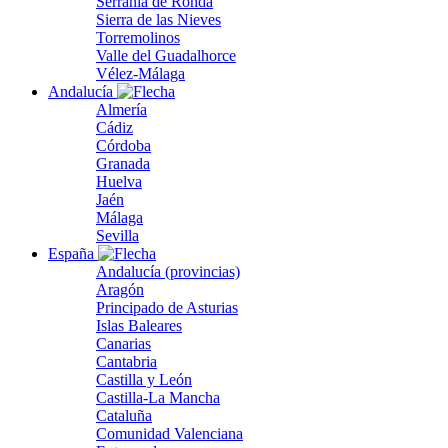
Serranía de Ronda
Sierra de las Nieves
Torremolinos
Valle del Guadalhorce
Vélez-Málaga
Andalucía
Almería
Cádiz
Córdoba
Granada
Huelva
Jaén
Málaga
Sevilla
España
Andalucía (provincias)
Aragón
Principado de Asturias
Islas Baleares
Canarias
Cantabria
Castilla y León
Castilla-La Mancha
Cataluña
Comunidad Valenciana