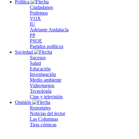
Política
Ciudadanos
Podemos
VOX
IU
Adelante Andalucía
PP
PSOE
Partidos políticos
Sociedad
Sucesos
Salud
Educación
Investigación
Medio ambiente
Videojuegos
Tecnología
Cine y televisión
Opinión
Reportajes
Noticias del lector
Las Columnas
Tiras cómicas