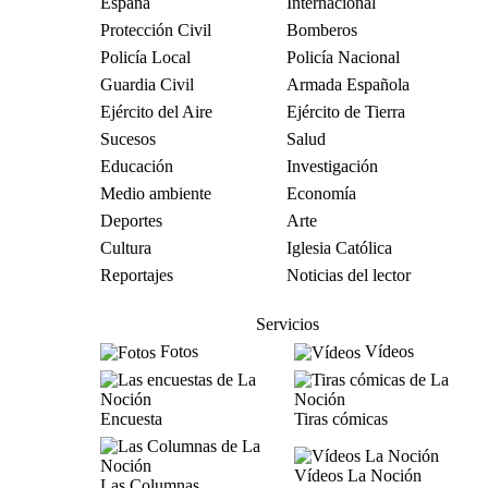
España
Internacional
Protección Civil
Bomberos
Policía Local
Policía Nacional
Guardia Civil
Armada Española
Ejército del Aire
Ejército de Tierra
Sucesos
Salud
Educación
Investigación
Medio ambiente
Economía
Deportes
Arte
Cultura
Iglesia Católica
Reportajes
Noticias del lector
Servicios
Fotos
Vídeos
Encuesta
Tiras cómicas
Vídeos La Noción
Las Columnas