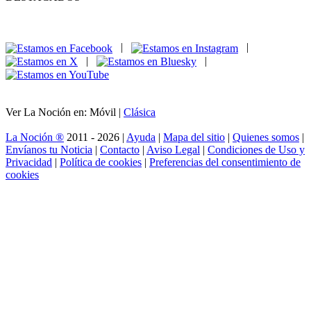
|
|
|
|
Ver La Noción en: Móvil |
Clásica
La Noción ®
2011 - 2026 |
Ayuda
|
Mapa del sitio
|
Quienes somos
|
Envíanos tu Noticia
|
Contacto
|
Aviso Legal
|
Condiciones de Uso y
Privacidad
|
Política de cookies
|
Preferencias del consentimiento de
cookies