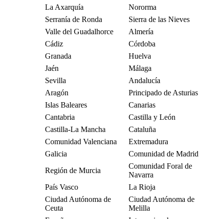
La Axarquía
Nororma
Serranía de Ronda
Sierra de las Nieves
Valle del Guadalhorce
Almería
Cádiz
Córdoba
Granada
Huelva
Jaén
Málaga
Sevilla
Andalucía
Aragón
Principado de Asturias
Islas Baleares
Canarias
Cantabria
Castilla y León
Castilla-La Mancha
Cataluña
Comunidad Valenciana
Extremadura
Galicia
Comunidad de Madrid
Comunidad Foral de
Región de Murcia
Navarra
País Vasco
La Rioja
Ciudad Autónoma de
Ciudad Autónoma de
Ceuta
Melilla