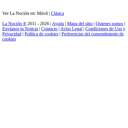
Ver La Noción en: Móvil |
Clásica
La Noción ®
2011 - 2026 |
Ayuda
|
Mapa del sitio
|
Quienes somos
|
Envíanos tu Noticia
|
Contacto
|
Aviso Legal
|
Condiciones de Uso y
Privacidad
|
Política de cookies
|
Preferencias del consentimiento de
cookies