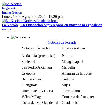
Regístrate
Iniciar Sesión
Lunes, 10 de Agosto de 2026 - 12:20 pm
La Noción
|
La Fundación Vipren pone en marcha la exposición
virtual...
Noticias de Portada
Noticias más leídas
Últimas noticias
Andalucía (provincias)
Política
Sociedad
Málaga capital
San Pedro Alcántara
Marbella
Estepona
Alhaurín de la Torre
Benalmádena
Cártama
Fuengirola
Mijas
Rincón de la Victoria
Torremolinos
Vélez-Málaga
Comarca de Antequera
Costa del Sol Occidental
Guadalteba