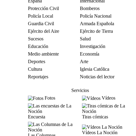
España
Internacional
Protección Civil
Bomberos
Policía Local
Policía Nacional
Guardia Civil
Armada Española
Ejército del Aire
Ejército de Tierra
Sucesos
Salud
Educación
Investigación
Medio ambiente
Economía
Deportes
Arte
Cultura
Iglesia Católica
Reportajes
Noticias del lector
Servicios
Fotos
Vídeos
Encuesta
Tiras cómicas
Vídeos La Noción
Las Columnas