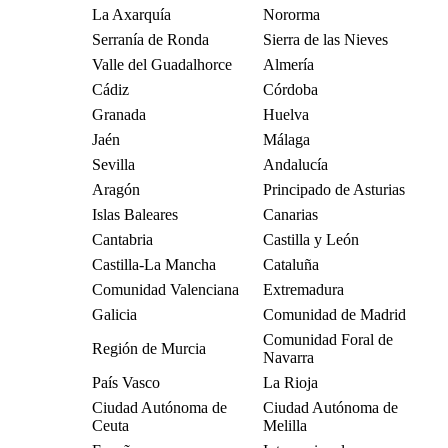
La Axarquía
Nororma
Serranía de Ronda
Sierra de las Nieves
Valle del Guadalhorce
Almería
Cádiz
Córdoba
Granada
Huelva
Jaén
Málaga
Sevilla
Andalucía
Aragón
Principado de Asturias
Islas Baleares
Canarias
Cantabria
Castilla y León
Castilla-La Mancha
Cataluña
Comunidad Valenciana
Extremadura
Galicia
Comunidad de Madrid
Comunidad Foral de
Región de Murcia
Navarra
País Vasco
La Rioja
Ciudad Autónoma de
Ciudad Autónoma de
Ceuta
Melilla