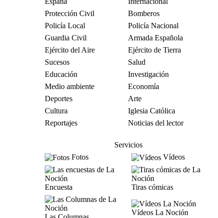
España
Internacional
Protección Civil
Bomberos
Policía Local
Policía Nacional
Guardia Civil
Armada Española
Ejército del Aire
Ejército de Tierra
Sucesos
Salud
Educación
Investigación
Medio ambiente
Economía
Deportes
Arte
Cultura
Iglesia Católica
Reportajes
Noticias del lector
Servicios
Fotos
Vídeos
Encuesta
Tiras cómicas
Vídeos La Noción
Las Columnas