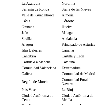
La Axarquía
Nororma
Serranía de Ronda
Sierra de las Nieves
Valle del Guadalhorce
Almería
Cádiz
Córdoba
Granada
Huelva
Jaén
Málaga
Sevilla
Andalucía
Aragón
Principado de Asturias
Islas Baleares
Canarias
Cantabria
Castilla y León
Castilla-La Mancha
Cataluña
Comunidad Valenciana
Extremadura
Galicia
Comunidad de Madrid
Comunidad Foral de
Región de Murcia
Navarra
País Vasco
La Rioja
Ciudad Autónoma de
Ciudad Autónoma de
Ceuta
Melilla