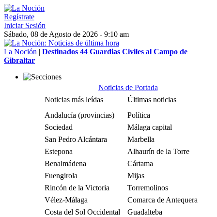
Regístrate
Iniciar Sesión
Sábado, 08 de Agosto de 2026 - 9:10 am
La Noción
|
Destinados 44 Guardias Civiles al Campo de
Gibraltar
Noticias de Portada
Noticias más leídas
Últimas noticias
Andalucía (provincias)
Política
Sociedad
Málaga capital
San Pedro Alcántara
Marbella
Estepona
Alhaurín de la Torre
Benalmádena
Cártama
Fuengirola
Mijas
Rincón de la Victoria
Torremolinos
Vélez-Málaga
Comarca de Antequera
Costa del Sol Occidental
Guadalteba