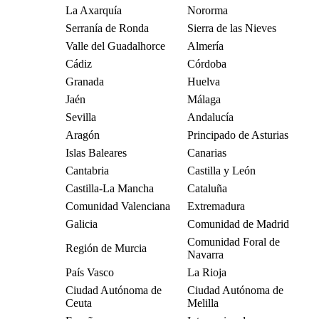
La Axarquía
Nororma
Serranía de Ronda
Sierra de las Nieves
Valle del Guadalhorce
Almería
Cádiz
Córdoba
Granada
Huelva
Jaén
Málaga
Sevilla
Andalucía
Aragón
Principado de Asturias
Islas Baleares
Canarias
Cantabria
Castilla y León
Castilla-La Mancha
Cataluña
Comunidad Valenciana
Extremadura
Galicia
Comunidad de Madrid
Comunidad Foral de
Región de Murcia
Navarra
País Vasco
La Rioja
Ciudad Autónoma de
Ciudad Autónoma de
Ceuta
Melilla