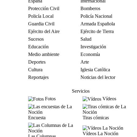
España
Internacional
Protección Civil
Bomberos
Policía Local
Policía Nacional
Guardia Civil
Armada Española
Ejército del Aire
Ejército de Tierra
Sucesos
Salud
Educación
Investigación
Medio ambiente
Economía
Deportes
Arte
Cultura
Iglesia Católica
Reportajes
Noticias del lector
Servicios
Fotos
Vídeos
Encuesta
Tiras cómicas
Vídeos La Noción
Las Columnas