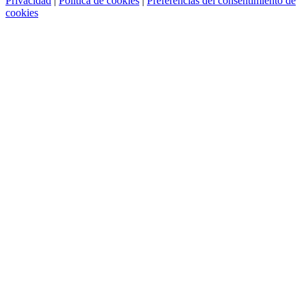
Privacidad
|
Política de cookies
|
Preferencias del consentimiento de
cookies