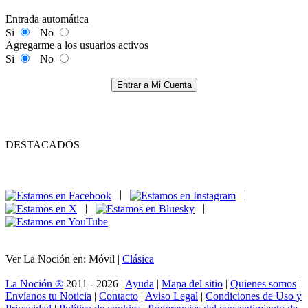
Entrada automática
Si
No
Agregarme a los usuarios activos
Si
No
Entrar a Mi Cuenta
DESTACADOS
|
|
|
|
Ver La Noción en: Móvil |
Clásica
La Noción ®
2011 - 2026 |
Ayuda
|
Mapa del sitio
|
Quienes somos
|
Envíanos tu Noticia
|
Contacto
|
Aviso Legal
|
Condiciones de Uso y