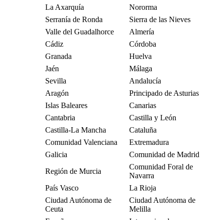
La Axarquía
Nororma
Serranía de Ronda
Sierra de las Nieves
Valle del Guadalhorce
Almería
Cádiz
Córdoba
Granada
Huelva
Jaén
Málaga
Sevilla
Andalucía
Aragón
Principado de Asturias
Islas Baleares
Canarias
Cantabria
Castilla y León
Castilla-La Mancha
Cataluña
Comunidad Valenciana
Extremadura
Galicia
Comunidad de Madrid
Comunidad Foral de
Región de Murcia
Navarra
País Vasco
La Rioja
Ciudad Autónoma de
Ciudad Autónoma de
Ceuta
Melilla