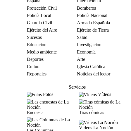
España
Internacional
Protección Civil
Bomberos
Policía Local
Policía Nacional
Guardia Civil
Armada Española
Ejército del Aire
Ejército de Tierra
Sucesos
Salud
Educación
Investigación
Medio ambiente
Economía
Deportes
Arte
Cultura
Iglesia Católica
Reportajes
Noticias del lector
Servicios
Fotos
Vídeos
Encuesta
Tiras cómicas
Vídeos La Noción
Las Columnas