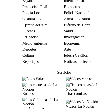
España
Internacional
Protección Civil
Bomberos
Policía Local
Policía Nacional
Guardia Civil
Armada Española
Ejército del Aire
Ejército de Tierra
Sucesos
Salud
Educación
Investigación
Medio ambiente
Economía
Deportes
Arte
Cultura
Iglesia Católica
Reportajes
Noticias del lector
Servicios
Fotos
Vídeos
Encuesta
Tiras cómicas
Vídeos La Noción
Las Columnas