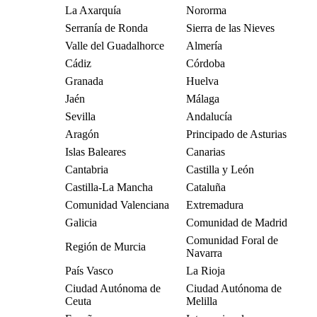
La Axarquía
Nororma
Serranía de Ronda
Sierra de las Nieves
Valle del Guadalhorce
Almería
Cádiz
Córdoba
Granada
Huelva
Jaén
Málaga
Sevilla
Andalucía
Aragón
Principado de Asturias
Islas Baleares
Canarias
Cantabria
Castilla y León
Castilla-La Mancha
Cataluña
Comunidad Valenciana
Extremadura
Galicia
Comunidad de Madrid
Comunidad Foral de
Región de Murcia
Navarra
País Vasco
La Rioja
Ciudad Autónoma de
Ciudad Autónoma de
Ceuta
Melilla