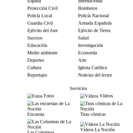
España
Internacional
Protección Civil
Bomberos
Policía Local
Policía Nacional
Guardia Civil
Armada Española
Ejército del Aire
Ejército de Tierra
Sucesos
Salud
Educación
Investigación
Medio ambiente
Economía
Deportes
Arte
Cultura
Iglesia Católica
Reportajes
Noticias del lector
Servicios
Fotos
Vídeos
Encuesta
Tiras cómicas
Vídeos La Noción
Las Columnas