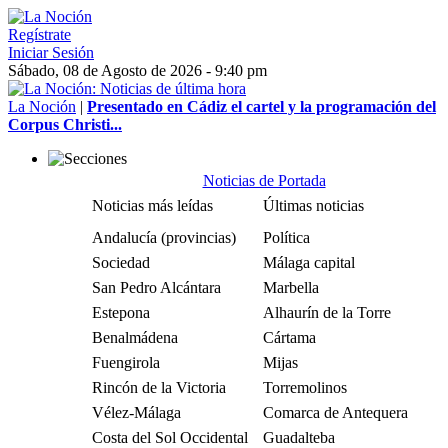
Regístrate
Iniciar Sesión
Sábado, 08 de Agosto de 2026 - 9:40 pm
La Noción
|
Presentado en Cádiz el cartel y la programación del
Corpus Christi...
Noticias de Portada
Noticias más leídas
Últimas noticias
Andalucía (provincias)
Política
Sociedad
Málaga capital
San Pedro Alcántara
Marbella
Estepona
Alhaurín de la Torre
Benalmádena
Cártama
Fuengirola
Mijas
Rincón de la Victoria
Torremolinos
Vélez-Málaga
Comarca de Antequera
Costa del Sol Occidental
Guadalteba