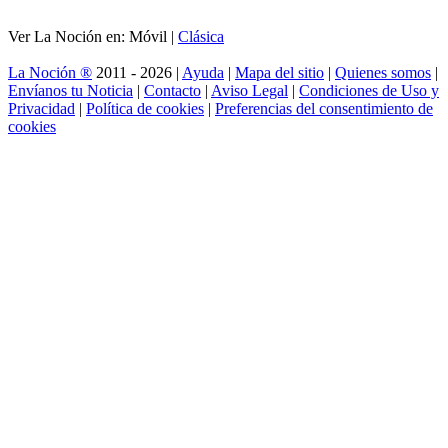
Ver La Noción en: Móvil |
Clásica
La Noción ®
2011 - 2026 |
Ayuda
|
Mapa del sitio
|
Quienes somos
|
Envíanos tu Noticia
|
Contacto
|
Aviso Legal
|
Condiciones de Uso y
Privacidad
|
Política de cookies
|
Preferencias del consentimiento de
cookies