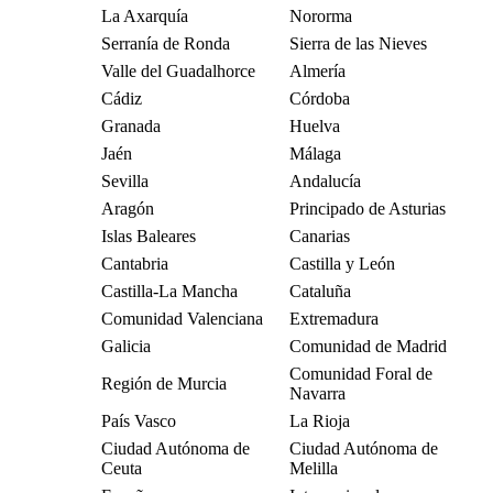
La Axarquía
Nororma
Serranía de Ronda
Sierra de las Nieves
Valle del Guadalhorce
Almería
Cádiz
Córdoba
Granada
Huelva
Jaén
Málaga
Sevilla
Andalucía
Aragón
Principado de Asturias
Islas Baleares
Canarias
Cantabria
Castilla y León
Castilla-La Mancha
Cataluña
Comunidad Valenciana
Extremadura
Galicia
Comunidad de Madrid
Comunidad Foral de
Región de Murcia
Navarra
País Vasco
La Rioja
Ciudad Autónoma de
Ciudad Autónoma de
Ceuta
Melilla