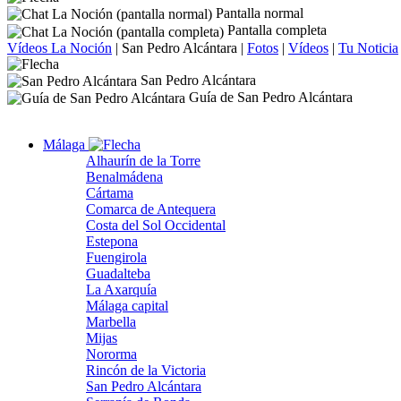
Pantalla normal
Pantalla completa
Vídeos La Noción
|
San Pedro Alcántara
|
Fotos
|
Vídeos
|
Tu Noticia
San Pedro Alcántara
Guía de San Pedro Alcántara
Málaga
Alhaurín de la Torre
Benalmádena
Cártama
Comarca de Antequera
Costa del Sol Occidental
Estepona
Fuengirola
Guadalteba
La Axarquía
Málaga capital
Marbella
Mijas
Nororma
Rincón de la Victoria
San Pedro Alcántara