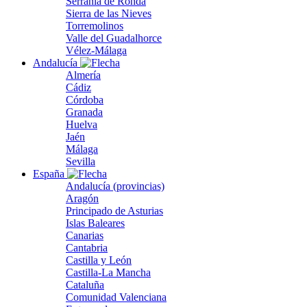
Serranía de Ronda
Sierra de las Nieves
Torremolinos
Valle del Guadalhorce
Vélez-Málaga
Andalucía
Almería
Cádiz
Córdoba
Granada
Huelva
Jaén
Málaga
Sevilla
España
Andalucía (provincias)
Aragón
Principado de Asturias
Islas Baleares
Canarias
Cantabria
Castilla y León
Castilla-La Mancha
Cataluña
Comunidad Valenciana