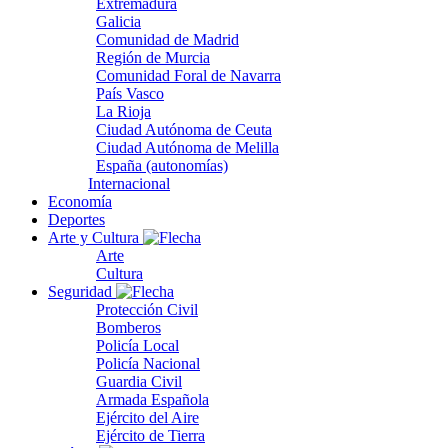
Extremadura
Galicia
Comunidad de Madrid
Región de Murcia
Comunidad Foral de Navarra
País Vasco
La Rioja
Ciudad Autónoma de Ceuta
Ciudad Autónoma de Melilla
España (autonomías)
Internacional
Economía
Deportes
Arte y Cultura
Arte
Cultura
Seguridad
Protección Civil
Bomberos
Policía Local
Policía Nacional
Guardia Civil
Armada Española
Ejército del Aire
Ejército de Tierra