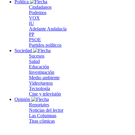
Política
Ciudadanos
Podemos
VOX
IU
Adelante Andalucía
PP
PSOE
Partidos políticos
Sociedad
Sucesos
Salud
Educación
Investigación
Medio ambiente
Videojuegos
Tecnología
Cine y televisión
Opinión
Reportajes
Noticias del lector
Las Columnas
Tiras cómicas