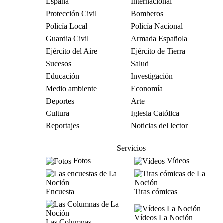
España
Internacional
Protección Civil
Bomberos
Policía Local
Policía Nacional
Guardia Civil
Armada Española
Ejército del Aire
Ejército de Tierra
Sucesos
Salud
Educación
Investigación
Medio ambiente
Economía
Deportes
Arte
Cultura
Iglesia Católica
Reportajes
Noticias del lector
Servicios
Fotos
Vídeos
Encuesta
Tiras cómicas
Vídeos La Noción
Las Columnas