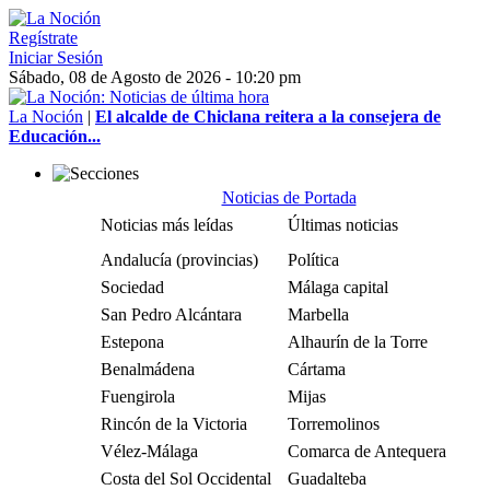
Regístrate
Iniciar Sesión
Sábado, 08 de Agosto de 2026 - 10:20 pm
La Noción
|
El alcalde de Chiclana reitera a la consejera de
Educación...
Noticias de Portada
Noticias más leídas
Últimas noticias
Andalucía (provincias)
Política
Sociedad
Málaga capital
San Pedro Alcántara
Marbella
Estepona
Alhaurín de la Torre
Benalmádena
Cártama
Fuengirola
Mijas
Rincón de la Victoria
Torremolinos
Vélez-Málaga
Comarca de Antequera
Costa del Sol Occidental
Guadalteba