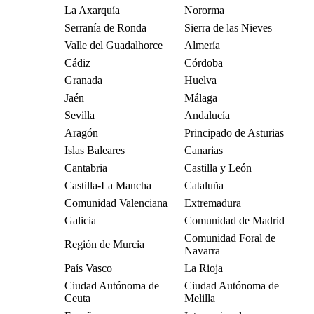
La Axarquía
Nororma
Serranía de Ronda
Sierra de las Nieves
Valle del Guadalhorce
Almería
Cádiz
Córdoba
Granada
Huelva
Jaén
Málaga
Sevilla
Andalucía
Aragón
Principado de Asturias
Islas Baleares
Canarias
Cantabria
Castilla y León
Castilla-La Mancha
Cataluña
Comunidad Valenciana
Extremadura
Galicia
Comunidad de Madrid
Comunidad Foral de
Región de Murcia
Navarra
País Vasco
La Rioja
Ciudad Autónoma de
Ciudad Autónoma de
Ceuta
Melilla