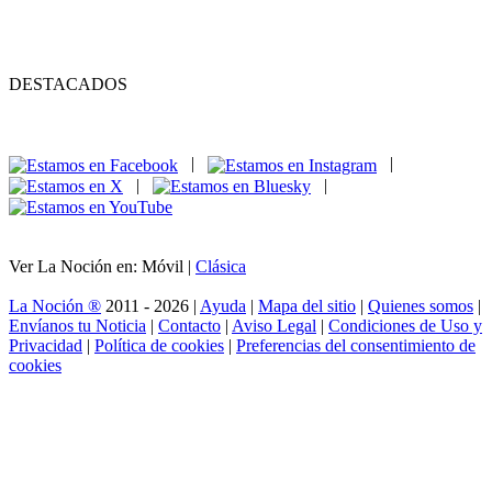
DESTACADOS
|
|
|
|
Ver La Noción en: Móvil |
Clásica
La Noción ®
2011 - 2026 |
Ayuda
|
Mapa del sitio
|
Quienes somos
|
Envíanos tu Noticia
|
Contacto
|
Aviso Legal
|
Condiciones de Uso y
Privacidad
|
Política de cookies
|
Preferencias del consentimiento de
cookies