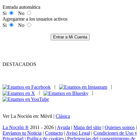
Entrada automática
Si
No
Agregarme a los usuarios activos
Si
No
Entrar a Mi Cuenta
DESTACADOS
|
|
|
|
Ver La Noción en: Móvil |
Clásica
La Noción ®
2011 - 2026 |
Ayuda
|
Mapa del sitio
|
Quienes somos
|
Envíanos tu Noticia
|
Contacto
|
Aviso Legal
|
Condiciones de Uso y
Privacidad
|
Política de cookies
|
Preferencias del consentimiento de