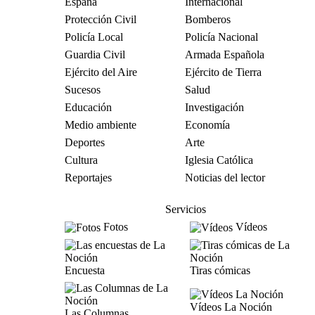
España
Internacional
Protección Civil
Bomberos
Policía Local
Policía Nacional
Guardia Civil
Armada Española
Ejército del Aire
Ejército de Tierra
Sucesos
Salud
Educación
Investigación
Medio ambiente
Economía
Deportes
Arte
Cultura
Iglesia Católica
Reportajes
Noticias del lector
Servicios
Fotos
Vídeos
Encuesta
Tiras cómicas
Vídeos La Noción
Las Columnas