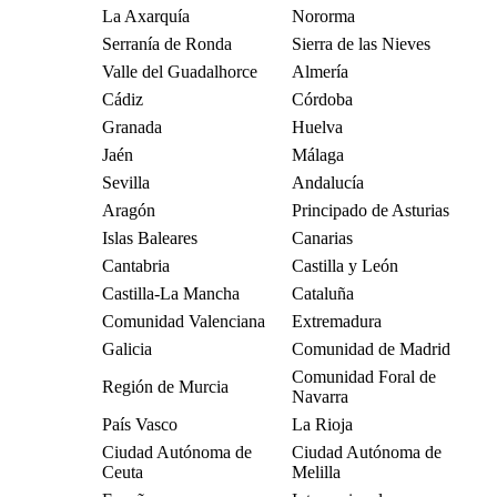
La Axarquía
Nororma
Serranía de Ronda
Sierra de las Nieves
Valle del Guadalhorce
Almería
Cádiz
Córdoba
Granada
Huelva
Jaén
Málaga
Sevilla
Andalucía
Aragón
Principado de Asturias
Islas Baleares
Canarias
Cantabria
Castilla y León
Castilla-La Mancha
Cataluña
Comunidad Valenciana
Extremadura
Galicia
Comunidad de Madrid
Comunidad Foral de
Región de Murcia
Navarra
País Vasco
La Rioja
Ciudad Autónoma de
Ciudad Autónoma de
Ceuta
Melilla