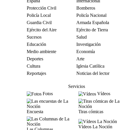
España
Internacional
Protección Civil
Bomberos
Policía Local
Policía Nacional
Guardia Civil
Armada Española
Ejército del Aire
Ejército de Tierra
Sucesos
Salud
Educación
Investigación
Medio ambiente
Economía
Deportes
Arte
Cultura
Iglesia Católica
Reportajes
Noticias del lector
Servicios
Fotos
Vídeos
Encuesta
Tiras cómicas
Vídeos La Noción
Las Columnas