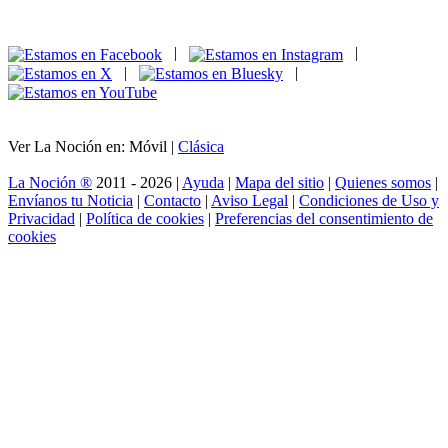
|
|
|
|
Ver La Noción en: Móvil |
Clásica
La Noción ®
2011 - 2026 |
Ayuda
|
Mapa del sitio
|
Quienes somos
|
Envíanos tu Noticia
|
Contacto
|
Aviso Legal
|
Condiciones de Uso y
Privacidad
|
Política de cookies
|
Preferencias del consentimiento de
cookies