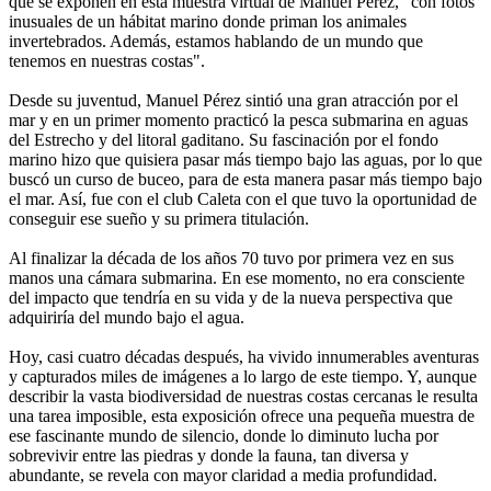
que se exponen en esta muestra virtual de Manuel Pérez, "con fotos
inusuales de un hábitat marino donde priman los animales
invertebrados. Además, estamos hablando de un mundo que
tenemos en nuestras costas".
Desde su juventud, Manuel Pérez sintió una gran atracción por el
mar y en un primer momento practicó la pesca submarina en aguas
del Estrecho y del litoral gaditano. Su fascinación por el fondo
marino hizo que quisiera pasar más tiempo bajo las aguas, por lo que
buscó un curso de buceo, para de esta manera pasar más tiempo bajo
el mar. Así, fue con el club Caleta con el que tuvo la oportunidad de
conseguir ese sueño y su primera titulación.
Al finalizar la década de los años 70 tuvo por primera vez en sus
manos una cámara submarina. En ese momento, no era consciente
del impacto que tendría en su vida y de la nueva perspectiva que
adquiriría del mundo bajo el agua.
Hoy, casi cuatro décadas después, ha vivido innumerables aventuras
y capturados miles de imágenes a lo largo de este tiempo. Y, aunque
describir la vasta biodiversidad de nuestras costas cercanas le resulta
una tarea imposible, esta exposición ofrece una pequeña muestra de
ese fascinante mundo de silencio, donde lo diminuto lucha por
sobrevivir entre las piedras y donde la fauna, tan diversa y
abundante, se revela con mayor claridad a media profundidad.