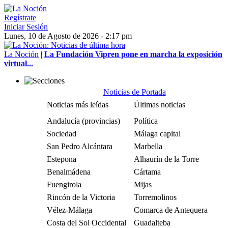
Regístrate
Iniciar Sesión
Lunes, 10 de Agosto de 2026 - 2:17 pm
La Noción
|
La Fundación Vipren pone en marcha la exposición
virtual...
Noticias de Portada
Noticias más leídas
Últimas noticias
Andalucía (provincias)
Política
Sociedad
Málaga capital
San Pedro Alcántara
Marbella
Estepona
Alhaurín de la Torre
Benalmádena
Cártama
Fuengirola
Mijas
Rincón de la Victoria
Torremolinos
Vélez-Málaga
Comarca de Antequera
Costa del Sol Occidental
Guadalteba