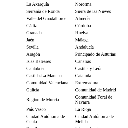
La Axarquía
Nororma
Serranía de Ronda
Sierra de las Nieves
Valle del Guadalhorce
Almería
Cádiz
Córdoba
Granada
Huelva
Jaén
Málaga
Sevilla
Andalucía
Aragón
Principado de Asturias
Islas Baleares
Canarias
Cantabria
Castilla y León
Castilla-La Mancha
Cataluña
Comunidad Valenciana
Extremadura
Galicia
Comunidad de Madrid
Comunidad Foral de
Región de Murcia
Navarra
País Vasco
La Rioja
Ciudad Autónoma de
Ciudad Autónoma de
Ceuta
Melilla