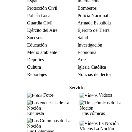
España
Internacional
Protección Civil
Bomberos
Policía Local
Policía Nacional
Guardia Civil
Armada Española
Ejército del Aire
Ejército de Tierra
Sucesos
Salud
Educación
Investigación
Medio ambiente
Economía
Deportes
Arte
Cultura
Iglesia Católica
Reportajes
Noticias del lector
Servicios
Fotos
Vídeos
Encuesta
Tiras cómicas
Vídeos La Noción
Las Columnas