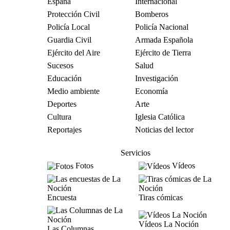
España
Internacional
Protección Civil
Bomberos
Policía Local
Policía Nacional
Guardia Civil
Armada Española
Ejército del Aire
Ejército de Tierra
Sucesos
Salud
Educación
Investigación
Medio ambiente
Economía
Deportes
Arte
Cultura
Iglesia Católica
Reportajes
Noticias del lector
Servicios
Fotos
Vídeos
Encuesta
Tiras cómicas
Vídeos La Noción
Las Columnas