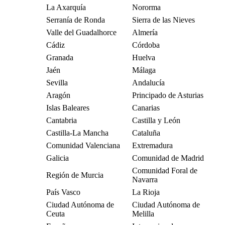
La Axarquía
Nororma
Serranía de Ronda
Sierra de las Nieves
Valle del Guadalhorce
Almería
Cádiz
Córdoba
Granada
Huelva
Jaén
Málaga
Sevilla
Andalucía
Aragón
Principado de Asturias
Islas Baleares
Canarias
Cantabria
Castilla y León
Castilla-La Mancha
Cataluña
Comunidad Valenciana
Extremadura
Galicia
Comunidad de Madrid
Comunidad Foral de
Región de Murcia
Navarra
País Vasco
La Rioja
Ciudad Autónoma de
Ciudad Autónoma de
Ceuta
Melilla