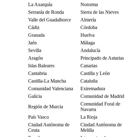
La Axarquía
Nororma
Serranía de Ronda
Sierra de las Nieves
Valle del Guadalhorce
Almería
Cádiz
Córdoba
Granada
Huelva
Jaén
Málaga
Sevilla
Andalucía
Aragón
Principado de Asturias
Islas Baleares
Canarias
Cantabria
Castilla y León
Castilla-La Mancha
Cataluña
Comunidad Valenciana
Extremadura
Galicia
Comunidad de Madrid
Comunidad Foral de
Región de Murcia
Navarra
País Vasco
La Rioja
Ciudad Autónoma de
Ciudad Autónoma de
Ceuta
Melilla