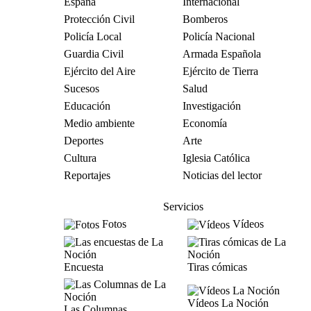
España
Internacional
Protección Civil
Bomberos
Policía Local
Policía Nacional
Guardia Civil
Armada Española
Ejército del Aire
Ejército de Tierra
Sucesos
Salud
Educación
Investigación
Medio ambiente
Economía
Deportes
Arte
Cultura
Iglesia Católica
Reportajes
Noticias del lector
Servicios
Fotos
Vídeos
Encuesta
Tiras cómicas
Vídeos La Noción
Las Columnas