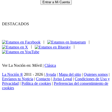
Entrar a Mi Cuenta
DESTACADOS
|
|
|
|
Ver La Noción en: Móvil |
Clásica
La Noción ®
2011 - 2026 |
Ayuda
|
Mapa del sitio
|
Quienes somos
|
Envíanos tu Noticia
|
Contacto
|
Aviso Legal
|
Condiciones de Uso y
Privacidad
|
Política de cookies
|
Preferencias del consentimiento de
cookies