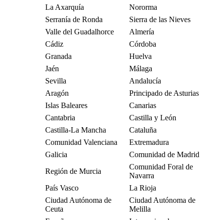
La Axarquía
Nororma
Serranía de Ronda
Sierra de las Nieves
Valle del Guadalhorce
Almería
Cádiz
Córdoba
Granada
Huelva
Jaén
Málaga
Sevilla
Andalucía
Aragón
Principado de Asturias
Islas Baleares
Canarias
Cantabria
Castilla y León
Castilla-La Mancha
Cataluña
Comunidad Valenciana
Extremadura
Galicia
Comunidad de Madrid
Comunidad Foral de
Región de Murcia
Navarra
País Vasco
La Rioja
Ciudad Autónoma de
Ciudad Autónoma de
Ceuta
Melilla