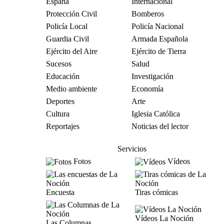
España
Internacional
Protección Civil
Bomberos
Policía Local
Policía Nacional
Guardia Civil
Armada Española
Ejército del Aire
Ejército de Tierra
Sucesos
Salud
Educación
Investigación
Medio ambiente
Economía
Deportes
Arte
Cultura
Iglesia Católica
Reportajes
Noticias del lector
Servicios
Fotos
Vídeos
Encuesta
Tiras cómicas
Vídeos La Noción
Las Columnas