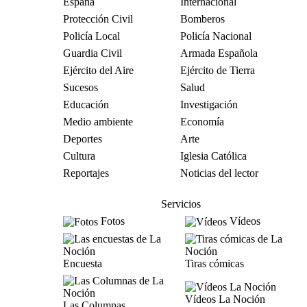
España
Internacional
Protección Civil
Bomberos
Policía Local
Policía Nacional
Guardia Civil
Armada Española
Ejército del Aire
Ejército de Tierra
Sucesos
Salud
Educación
Investigación
Medio ambiente
Economía
Deportes
Arte
Cultura
Iglesia Católica
Reportajes
Noticias del lector
Servicios
Fotos
Vídeos
Encuesta
Tiras cómicas
Vídeos La Noción
Las Columnas