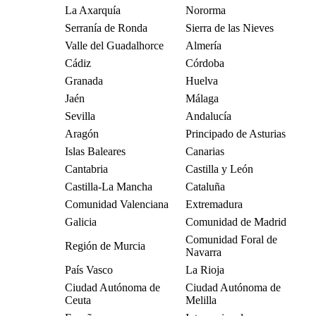
La Axarquía
Nororma
Serranía de Ronda
Sierra de las Nieves
Valle del Guadalhorce
Almería
Cádiz
Córdoba
Granada
Huelva
Jaén
Málaga
Sevilla
Andalucía
Aragón
Principado de Asturias
Islas Baleares
Canarias
Cantabria
Castilla y León
Castilla-La Mancha
Cataluña
Comunidad Valenciana
Extremadura
Galicia
Comunidad de Madrid
Comunidad Foral de
Región de Murcia
Navarra
País Vasco
La Rioja
Ciudad Autónoma de
Ciudad Autónoma de
Ceuta
Melilla