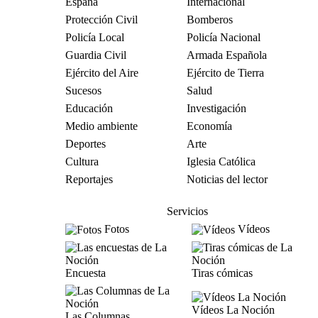
España
Internacional
Protección Civil
Bomberos
Policía Local
Policía Nacional
Guardia Civil
Armada Española
Ejército del Aire
Ejército de Tierra
Sucesos
Salud
Educación
Investigación
Medio ambiente
Economía
Deportes
Arte
Cultura
Iglesia Católica
Reportajes
Noticias del lector
Servicios
Fotos
Vídeos
Encuesta
Tiras cómicas
Vídeos La Noción
Las Columnas