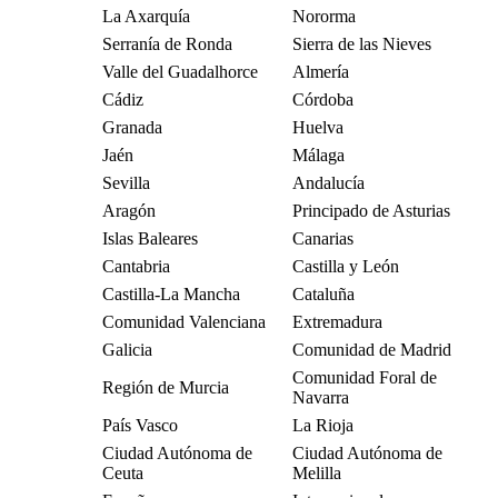
La Axarquía
Nororma
Serranía de Ronda
Sierra de las Nieves
Valle del Guadalhorce
Almería
Cádiz
Córdoba
Granada
Huelva
Jaén
Málaga
Sevilla
Andalucía
Aragón
Principado de Asturias
Islas Baleares
Canarias
Cantabria
Castilla y León
Castilla-La Mancha
Cataluña
Comunidad Valenciana
Extremadura
Galicia
Comunidad de Madrid
Comunidad Foral de
Región de Murcia
Navarra
País Vasco
La Rioja
Ciudad Autónoma de
Ciudad Autónoma de
Ceuta
Melilla