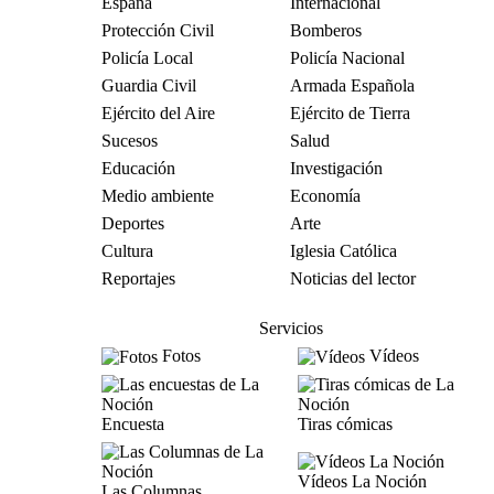
España
Internacional
Protección Civil
Bomberos
Policía Local
Policía Nacional
Guardia Civil
Armada Española
Ejército del Aire
Ejército de Tierra
Sucesos
Salud
Educación
Investigación
Medio ambiente
Economía
Deportes
Arte
Cultura
Iglesia Católica
Reportajes
Noticias del lector
Servicios
Fotos
Vídeos
Encuesta
Tiras cómicas
Vídeos La Noción
Las Columnas