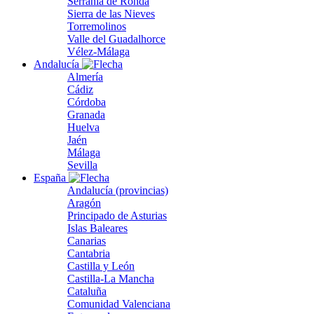
Serranía de Ronda
Sierra de las Nieves
Torremolinos
Valle del Guadalhorce
Vélez-Málaga
Andalucía
Almería
Cádiz
Córdoba
Granada
Huelva
Jaén
Málaga
Sevilla
España
Andalucía (provincias)
Aragón
Principado de Asturias
Islas Baleares
Canarias
Cantabria
Castilla y León
Castilla-La Mancha
Cataluña
Comunidad Valenciana