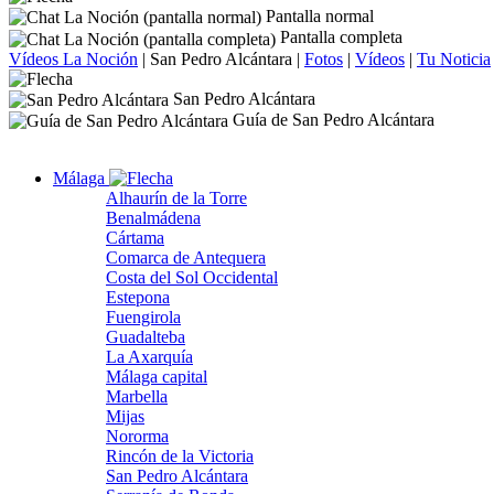
Pantalla normal
Pantalla completa
Vídeos La Noción
|
San Pedro Alcántara
|
Fotos
|
Vídeos
|
Tu Noticia
San Pedro Alcántara
Guía de San Pedro Alcántara
Málaga
Alhaurín de la Torre
Benalmádena
Cártama
Comarca de Antequera
Costa del Sol Occidental
Estepona
Fuengirola
Guadalteba
La Axarquía
Málaga capital
Marbella
Mijas
Nororma
Rincón de la Victoria
San Pedro Alcántara