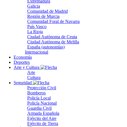
Extremadura
Galicia
Comunidad de Madrid
Región de Murcia
Comunidad Foral de Navarra
País Vasco
La Rioja
Ciudad Autónoma de Ceuta
Ciudad Autónoma de Melilla
España (autonomías)
Internacional
Economía
Deportes
Arte y Cultura
Arte
Cultura
Seguridad
Protección Civil
Bomberos
Policía Local
Policía Nacional
Guardia Civil
Armada Española
Ejército del Aire
Ejército de Tierra