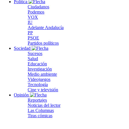
Política
Ciudadanos
Podemos
VOX
IU
Adelante Andalucía
PP
PSOE
Partidos políticos
Sociedad
Sucesos
Salud
Educación
Investigación
Medio ambiente
Videojuegos
Tecnología
Cine y televisión
Opinión
Reportajes
Noticias del lector
Las Columnas
Tiras cómicas