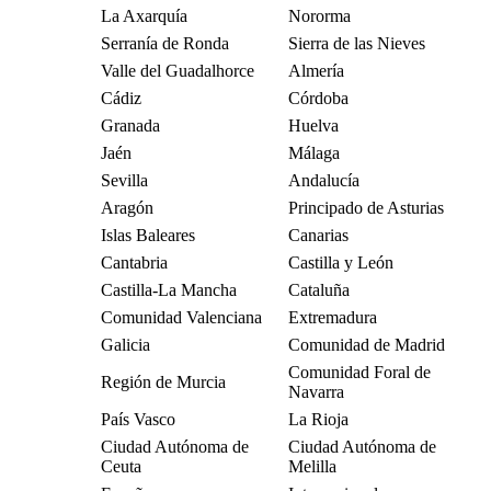
La Axarquía
Nororma
Serranía de Ronda
Sierra de las Nieves
Valle del Guadalhorce
Almería
Cádiz
Córdoba
Granada
Huelva
Jaén
Málaga
Sevilla
Andalucía
Aragón
Principado de Asturias
Islas Baleares
Canarias
Cantabria
Castilla y León
Castilla-La Mancha
Cataluña
Comunidad Valenciana
Extremadura
Galicia
Comunidad de Madrid
Comunidad Foral de
Región de Murcia
Navarra
País Vasco
La Rioja
Ciudad Autónoma de
Ciudad Autónoma de
Ceuta
Melilla