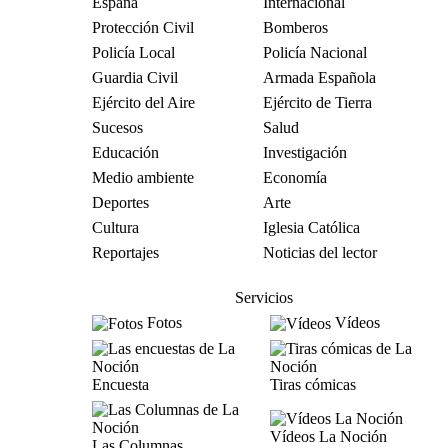
España
Internacional
Protección Civil
Bomberos
Policía Local
Policía Nacional
Guardia Civil
Armada Española
Ejército del Aire
Ejército de Tierra
Sucesos
Salud
Educación
Investigación
Medio ambiente
Economía
Deportes
Arte
Cultura
Iglesia Católica
Reportajes
Noticias del lector
Servicios
Fotos
Vídeos
Encuesta
Tiras cómicas
Vídeos La Noción
Las Columnas