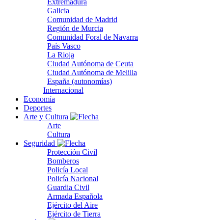
Extremadura
Galicia
Comunidad de Madrid
Región de Murcia
Comunidad Foral de Navarra
País Vasco
La Rioja
Ciudad Autónoma de Ceuta
Ciudad Autónoma de Melilla
España (autonomías)
Internacional
Economía
Deportes
Arte y Cultura
Arte
Cultura
Seguridad
Protección Civil
Bomberos
Policía Local
Policía Nacional
Guardia Civil
Armada Española
Ejército del Aire
Ejército de Tierra