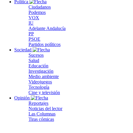
Política
Ciudadanos
Podemos
VOX
IU
Adelante Andalucía
PP
PSOE
Partidos políticos
Sociedad
Sucesos
Salud
Educación
Investigación
Medio ambiente
Videojuegos
Tecnología
Cine y televisión
Opinión
Reportajes
Noticias del lector
Las Columnas
Tiras cómicas