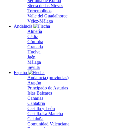
Serranía de Ronda
Sierra de las Nieves
Torremolinos
Valle del Guadalhorce
Vélez-Málaga
Andalucía
Almería
Cádiz
Córdoba
Granada
Huelva
Jaén
Málaga
Sevilla
España
Andalucía (provincias)
Aragón
Principado de Asturias
Islas Baleares
Canarias
Cantabria
Castilla y León
Castilla-La Mancha
Cataluña
Comunidad Valenciana