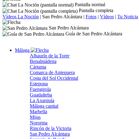
Pantalla normal
Pantalla completa
Vídeos La Noción
|
San Pedro Alcántara
|
Fotos
|
Vídeos
|
Tu Noticia
San Pedro Alcántara
Guía de San Pedro Alcántara
Málaga
Alhaurín de la Torre
Benalmádena
Cártama
Comarca de Antequera
Costa del Sol Occidental
Estepona
Fuengirola
Guadalteba
La Axarquía
Málaga capital
Marbella
Mijas
Nororma
Rincón de la Victoria
San Pedro Alcántara