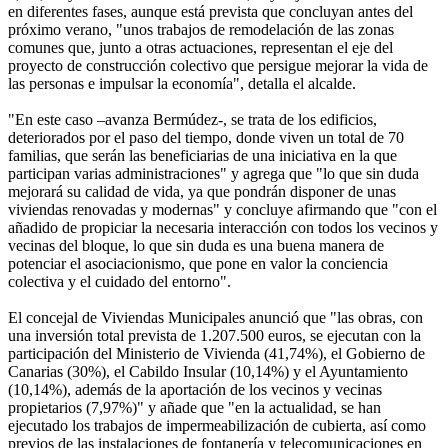
en diferentes fases, aunque está prevista que concluyan antes del
próximo verano, "unos trabajos de remodelación de las zonas
comunes que, junto a otras actuaciones, representan el eje del
proyecto de construcción colectivo que persigue mejorar la vida de
las personas e impulsar la economía", detalla el alcalde.
"En este caso –avanza Bermúdez-, se trata de los edificios,
deteriorados por el paso del tiempo, donde viven un total de 70
familias, que serán las beneficiarias de una iniciativa en la que
participan varias administraciones" y agrega que "lo que sin duda
mejorará su calidad de vida, ya que pondrán disponer de unas
viviendas renovadas y modernas" y concluye afirmando que "con el
añadido de propiciar la necesaria interacción con todos los vecinos y
vecinas del bloque, lo que sin duda es una buena manera de
potenciar el asociacionismo, que pone en valor la conciencia
colectiva y el cuidado del entorno".
El concejal de Viviendas Municipales anunció que "las obras, con
una inversión total prevista de 1.207.500 euros, se ejecutan con la
participación del Ministerio de Vivienda (41,74%), el Gobierno de
Canarias (30%), el Cabildo Insular (10,14%) y el Ayuntamiento
(10,14%), además de la aportación de los vecinos y vecinas
propietarios (7,97%)" y añade que "en la actualidad, se han
ejecutado los trabajos de impermeabilización de cubierta, así como
previos de las instalaciones de fontanería y telecomunicaciones en