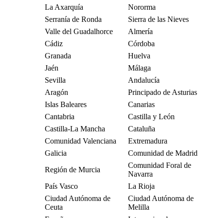
La Axarquía
Nororma
Serranía de Ronda
Sierra de las Nieves
Valle del Guadalhorce
Almería
Cádiz
Córdoba
Granada
Huelva
Jaén
Málaga
Sevilla
Andalucía
Aragón
Principado de Asturias
Islas Baleares
Canarias
Cantabria
Castilla y León
Castilla-La Mancha
Cataluña
Comunidad Valenciana
Extremadura
Galicia
Comunidad de Madrid
Comunidad Foral de
Región de Murcia
Navarra
País Vasco
La Rioja
Ciudad Autónoma de
Ciudad Autónoma de
Ceuta
Melilla