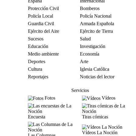
España
Internacional
Protección Civil
Bomberos
Policía Local
Policía Nacional
Guardia Civil
Armada Española
Ejército del Aire
Ejército de Tierra
Sucesos
Salud
Educación
Investigación
Medio ambiente
Economía
Deportes
Arte
Cultura
Iglesia Católica
Reportajes
Noticias del lector
Servicios
Fotos
Vídeos
Encuesta
Tiras cómicas
Vídeos La Noción
Las Columnas