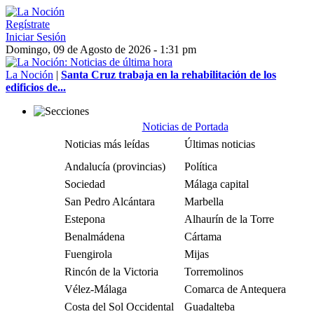
Regístrate
Iniciar Sesión
Domingo, 09 de Agosto de 2026 - 1:31 pm
La Noción
|
Santa Cruz trabaja en la rehabilitación de los
edificios de...
Noticias de Portada
Noticias más leídas
Últimas noticias
Andalucía (provincias)
Política
Sociedad
Málaga capital
San Pedro Alcántara
Marbella
Estepona
Alhaurín de la Torre
Benalmádena
Cártama
Fuengirola
Mijas
Rincón de la Victoria
Torremolinos
Vélez-Málaga
Comarca de Antequera
Costa del Sol Occidental
Guadalteba