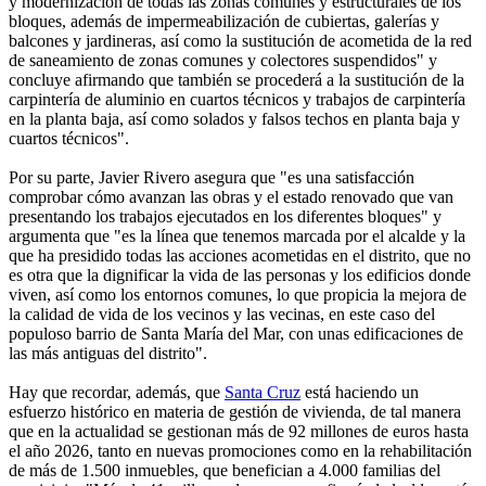
y modernización de todas las zonas comunes y estructurales de los
bloques, además de impermeabilización de cubiertas, galerías y
balcones y jardineras, así como la sustitución de acometida de la red
de saneamiento de zonas comunes y colectores suspendidos" y
concluye afirmando que también se procederá a la sustitución de la
carpintería de aluminio en cuartos técnicos y trabajos de carpintería
en la planta baja, así como solados y falsos techos en planta baja y
cuartos técnicos".
Por su parte, Javier Rivero asegura que "es una satisfacción
comprobar cómo avanzan las obras y el estado renovado que van
presentando los trabajos ejecutados en los diferentes bloques" y
argumenta que "es la línea que tenemos marcada por el alcalde y la
que ha presidido todas las acciones acometidas en el distrito, que no
es otra que la dignificar la vida de las personas y los edificios donde
viven, así como los entornos comunes, lo que propicia la mejora de
la calidad de vida de los vecinos y las vecinas, en este caso del
populoso barrio de Santa María del Mar, con unas edificaciones de
las más antiguas del distrito".
Hay que recordar, además, que
Santa Cruz
está haciendo un
esfuerzo histórico en materia de gestión de vivienda, de tal manera
que en la actualidad se gestionan más de 92 millones de euros hasta
el año 2026, tanto en nuevas promociones como en la rehabilitación
de más de 1.500 inmuebles, que benefician a 4.000 familias del