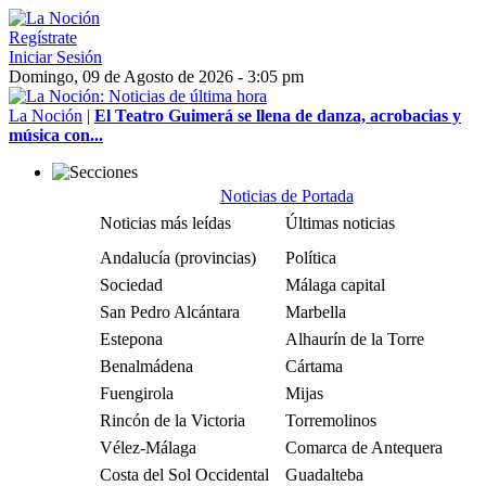
Regístrate
Iniciar Sesión
Domingo, 09 de Agosto de 2026 - 3:05 pm
La Noción
|
El Teatro Guimerá se llena de danza, acrobacias y
música con...
Noticias de Portada
Noticias más leídas
Últimas noticias
Andalucía (provincias)
Política
Sociedad
Málaga capital
San Pedro Alcántara
Marbella
Estepona
Alhaurín de la Torre
Benalmádena
Cártama
Fuengirola
Mijas
Rincón de la Victoria
Torremolinos
Vélez-Málaga
Comarca de Antequera
Costa del Sol Occidental
Guadalteba