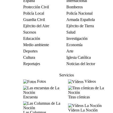
España
Internacional
Protección Civil
Bomberos
Policía Local
Policía Nacional
Guardia Civil
Armada Española
Ejército del Aire
Ejército de Tierra
Sucesos
Salud
Educación
Investigación
Medio ambiente
Economía
Deportes
Arte
Cultura
Iglesia Católica
Reportajes
Noticias del lector
Servicios
Fotos
Vídeos
Encuesta
Tiras cómicas
Vídeos La Noción
Las Columnas