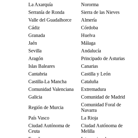
La Axarquía
Nororma
Serranía de Ronda
Sierra de las Nieves
Valle del Guadalhorce
Almería
Cádiz
Córdoba
Granada
Huelva
Jaén
Málaga
Sevilla
Andalucía
Aragón
Principado de Asturias
Islas Baleares
Canarias
Cantabria
Castilla y León
Castilla-La Mancha
Cataluña
Comunidad Valenciana
Extremadura
Galicia
Comunidad de Madrid
Comunidad Foral de
Región de Murcia
Navarra
País Vasco
La Rioja
Ciudad Autónoma de
Ciudad Autónoma de
Ceuta
Melilla