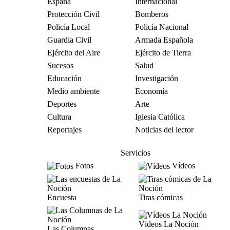
España
Internacional
Protección Civil
Bomberos
Policía Local
Policía Nacional
Guardia Civil
Armada Española
Ejército del Aire
Ejército de Tierra
Sucesos
Salud
Educación
Investigación
Medio ambiente
Economía
Deportes
Arte
Cultura
Iglesia Católica
Reportajes
Noticias del lector
Servicios
Fotos
Vídeos
Encuesta
Tiras cómicas
Vídeos La Noción
Las Columnas