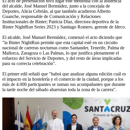
El acto de presentación tuvo lugar este mediodía con la asistencia
del alcalde, José Manuel Bermúdez, junto a la concejala de
Deportes, Alicia Cebrián, al que también acudieron Alberto
Guanche, responsable de Comunicación y Relaciones
Institucionales de Binter; Patricia Díaz, directora deportiva de la
Binter NightRun Series 2023 y Santiago Romero, gerente de Ideco.
El alcalde, José Manuel Bermúdez, comenzó el acto diciendo que
"la Binter NightRun permite que esta capital esté en un circuito
nacional de carreras nocturnas como Santander, Tenerife, Palma de
Mallorca, Zaragoza o Las Palmas, lo que justifica plenamente el
esfuerzo del Servicio de Deportes, y del resto de áreas implicadas
para su correcta celebración".
El primer edil señaló que "habrá que analizar alguna edición cuál es
el impacto en la hostelería y el comercio de la ciudad, porque a los
más de 4.000 participantes se suman sus acompañantes que durante
la tarde noche del sábado abarrotan toda la zona de la carrera".