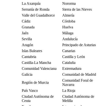
La Axarquía
Nororma
Serranía de Ronda
Sierra de las Nieves
Valle del Guadalhorce
Almería
Cádiz
Córdoba
Granada
Huelva
Jaén
Málaga
Sevilla
Andalucía
Aragón
Principado de Asturias
Islas Baleares
Canarias
Cantabria
Castilla y León
Castilla-La Mancha
Cataluña
Comunidad Valenciana
Extremadura
Galicia
Comunidad de Madrid
Comunidad Foral de
Región de Murcia
Navarra
País Vasco
La Rioja
Ciudad Autónoma de
Ciudad Autónoma de
Ceuta
Melilla