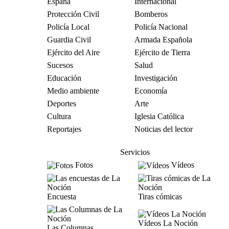
España
Internacional
Protección Civil
Bomberos
Policía Local
Policía Nacional
Guardia Civil
Armada Española
Ejército del Aire
Ejército de Tierra
Sucesos
Salud
Educación
Investigación
Medio ambiente
Economía
Deportes
Arte
Cultura
Iglesia Católica
Reportajes
Noticias del lector
Servicios
Fotos
Vídeos
Encuesta
Tiras cómicas
Vídeos La Noción
Las Columnas