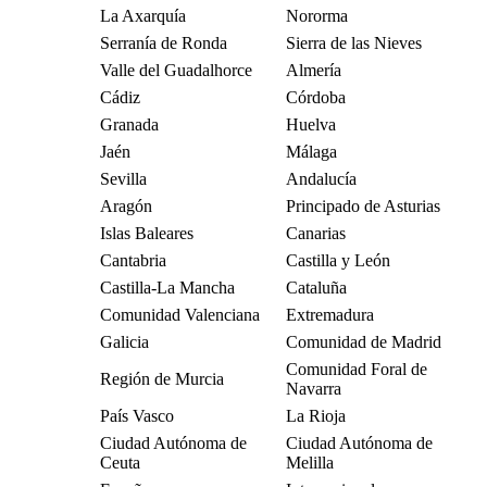
La Axarquía
Nororma
Serranía de Ronda
Sierra de las Nieves
Valle del Guadalhorce
Almería
Cádiz
Córdoba
Granada
Huelva
Jaén
Málaga
Sevilla
Andalucía
Aragón
Principado de Asturias
Islas Baleares
Canarias
Cantabria
Castilla y León
Castilla-La Mancha
Cataluña
Comunidad Valenciana
Extremadura
Galicia
Comunidad de Madrid
Comunidad Foral de
Región de Murcia
Navarra
País Vasco
La Rioja
Ciudad Autónoma de
Ciudad Autónoma de
Ceuta
Melilla