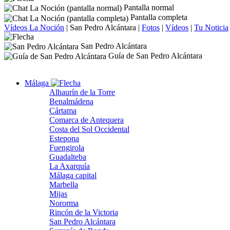
Pantalla normal
Pantalla completa
Vídeos La Noción
|
San Pedro Alcántara
|
Fotos
|
Vídeos
|
Tu Noticia
San Pedro Alcántara
Guía de San Pedro Alcántara
Málaga
Alhaurín de la Torre
Benalmádena
Cártama
Comarca de Antequera
Costa del Sol Occidental
Estepona
Fuengirola
Guadalteba
La Axarquía
Málaga capital
Marbella
Mijas
Nororma
Rincón de la Victoria
San Pedro Alcántara