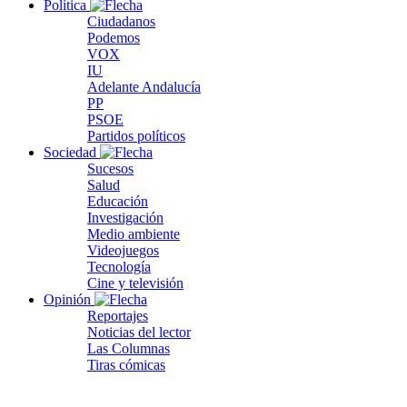
Política
Ciudadanos
Podemos
VOX
IU
Adelante Andalucía
PP
PSOE
Partidos políticos
Sociedad
Sucesos
Salud
Educación
Investigación
Medio ambiente
Videojuegos
Tecnología
Cine y televisión
Opinión
Reportajes
Noticias del lector
Las Columnas
Tiras cómicas