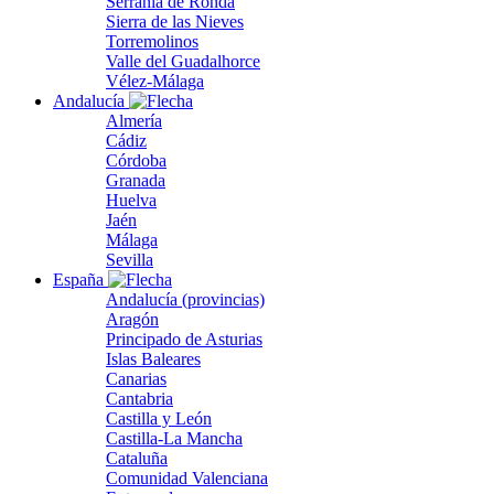
Serranía de Ronda
Sierra de las Nieves
Torremolinos
Valle del Guadalhorce
Vélez-Málaga
Andalucía
Almería
Cádiz
Córdoba
Granada
Huelva
Jaén
Málaga
Sevilla
España
Andalucía (provincias)
Aragón
Principado de Asturias
Islas Baleares
Canarias
Cantabria
Castilla y León
Castilla-La Mancha
Cataluña
Comunidad Valenciana