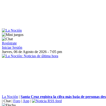
Regístrate
Iniciar Sesión
Jueves, 06 de Agosto de 2026 - 7:05 pm
La Noción
|
Santa Cruz registra la cifra más baja de personas de
|
Chat
|
Foro
|
App
|