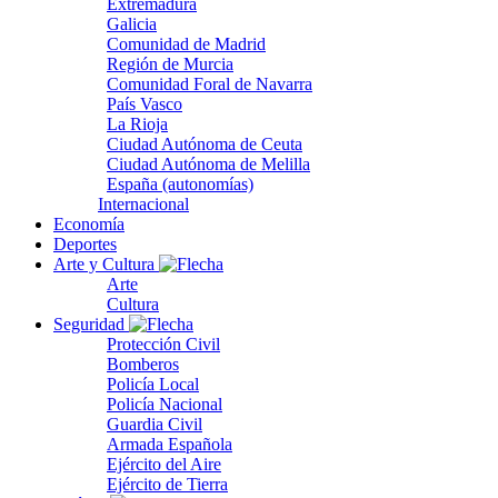
Extremadura
Galicia
Comunidad de Madrid
Región de Murcia
Comunidad Foral de Navarra
País Vasco
La Rioja
Ciudad Autónoma de Ceuta
Ciudad Autónoma de Melilla
España (autonomías)
Internacional
Economía
Deportes
Arte y Cultura
Arte
Cultura
Seguridad
Protección Civil
Bomberos
Policía Local
Policía Nacional
Guardia Civil
Armada Española
Ejército del Aire
Ejército de Tierra