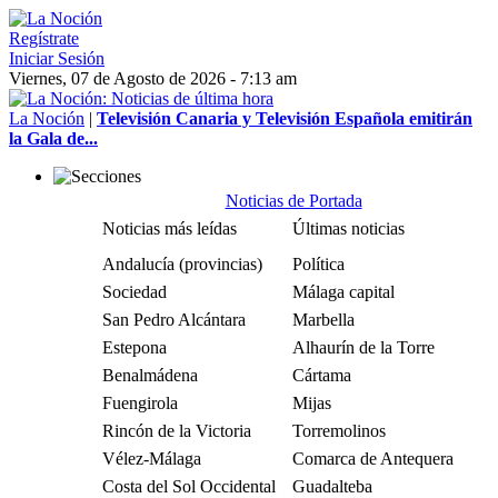
Regístrate
Iniciar Sesión
Viernes, 07 de Agosto de 2026 - 7:13 am
La Noción
|
Televisión Canaria y Televisión Española emitirán
la Gala de...
Noticias de Portada
Noticias más leídas
Últimas noticias
Andalucía (provincias)
Política
Sociedad
Málaga capital
San Pedro Alcántara
Marbella
Estepona
Alhaurín de la Torre
Benalmádena
Cártama
Fuengirola
Mijas
Rincón de la Victoria
Torremolinos
Vélez-Málaga
Comarca de Antequera
Costa del Sol Occidental
Guadalteba