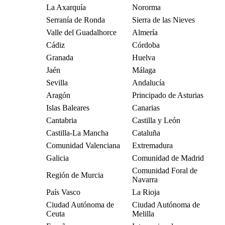
La Axarquía
Nororma
Serranía de Ronda
Sierra de las Nieves
Valle del Guadalhorce
Almería
Cádiz
Córdoba
Granada
Huelva
Jaén
Málaga
Sevilla
Andalucía
Aragón
Principado de Asturias
Islas Baleares
Canarias
Cantabria
Castilla y León
Castilla-La Mancha
Cataluña
Comunidad Valenciana
Extremadura
Galicia
Comunidad de Madrid
Comunidad Foral de
Región de Murcia
Navarra
País Vasco
La Rioja
Ciudad Autónoma de
Ciudad Autónoma de
Ceuta
Melilla