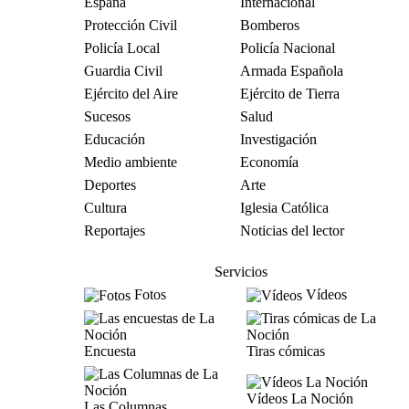
España
Internacional
Protección Civil
Bomberos
Policía Local
Policía Nacional
Guardia Civil
Armada Española
Ejército del Aire
Ejército de Tierra
Sucesos
Salud
Educación
Investigación
Medio ambiente
Economía
Deportes
Arte
Cultura
Iglesia Católica
Reportajes
Noticias del lector
Servicios
Fotos
Vídeos
Encuesta
Tiras cómicas
Vídeos La Noción
Las Columnas