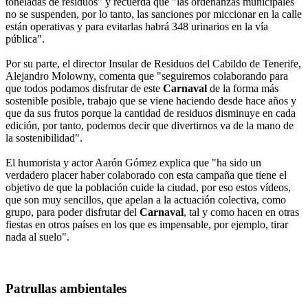
toneladas de residuos" y recuerda que "las ordenanzas municipales
no se suspenden, por lo tanto, las sanciones por miccionar en la calle
están operativas y para evitarlas habrá 348 urinarios en la vía
pública".
Por su parte, el director Insular de Residuos del Cabildo de Tenerife,
Alejandro Molowny, comenta que "seguiremos colaborando para
que todos podamos disfrutar de este
Carnaval
de la forma más
sostenible posible, trabajo que se viene haciendo desde hace años y
que da sus frutos porque la cantidad de residuos disminuye en cada
edición, por tanto, podemos decir que divertirnos va de la mano de
la sostenibilidad".
El humorista y actor Aarón Gómez explica que "ha sido un
verdadero placer haber colaborado con esta campaña que tiene el
objetivo de que la población cuide la ciudad, por eso estos vídeos,
que son muy sencillos, que apelan a la actuación colectiva, como
grupo, para poder disfrutar del
Carnaval
, tal y como hacen en otras
fiestas en otros países en los que es impensable, por ejemplo, tirar
nada al suelo".
Patrullas ambientales