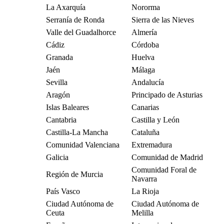
La Axarquía
Nororma
Serranía de Ronda
Sierra de las Nieves
Valle del Guadalhorce
Almería
Cádiz
Córdoba
Granada
Huelva
Jaén
Málaga
Sevilla
Andalucía
Aragón
Principado de Asturias
Islas Baleares
Canarias
Cantabria
Castilla y León
Castilla-La Mancha
Cataluña
Comunidad Valenciana
Extremadura
Galicia
Comunidad de Madrid
Comunidad Foral de
Región de Murcia
Navarra
País Vasco
La Rioja
Ciudad Autónoma de
Ciudad Autónoma de
Ceuta
Melilla