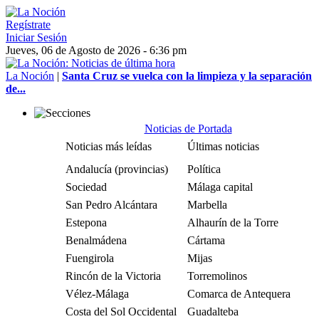
Regístrate
Iniciar Sesión
Jueves, 06 de Agosto de 2026 - 6:36 pm
La Noción
|
Santa Cruz se vuelca con la limpieza y la separación
de...
Noticias de Portada
Noticias más leídas
Últimas noticias
Andalucía (provincias)
Política
Sociedad
Málaga capital
San Pedro Alcántara
Marbella
Estepona
Alhaurín de la Torre
Benalmádena
Cártama
Fuengirola
Mijas
Rincón de la Victoria
Torremolinos
Vélez-Málaga
Comarca de Antequera
Costa del Sol Occidental
Guadalteba