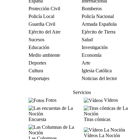
España
Internacional
Protección Civil
Bomberos
Policía Local
Policía Nacional
Guardia Civil
Armada Española
Ejército del Aire
Ejército de Tierra
Sucesos
Salud
Educación
Investigación
Medio ambiente
Economía
Deportes
Arte
Cultura
Iglesia Católica
Reportajes
Noticias del lector
Servicios
Fotos
Vídeos
Encuesta
Tiras cómicas
Vídeos La Noción
Las Columnas