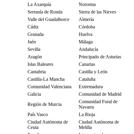
La Axarquía
Nororma
Serranía de Ronda
Sierra de las Nieves
Valle del Guadalhorce
Almería
Cádiz
Córdoba
Granada
Huelva
Jaén
Málaga
Sevilla
Andalucía
Aragón
Principado de Asturias
Islas Baleares
Canarias
Cantabria
Castilla y León
Castilla-La Mancha
Cataluña
Comunidad Valenciana
Extremadura
Galicia
Comunidad de Madrid
Comunidad Foral de
Región de Murcia
Navarra
País Vasco
La Rioja
Ciudad Autónoma de
Ciudad Autónoma de
Ceuta
Melilla