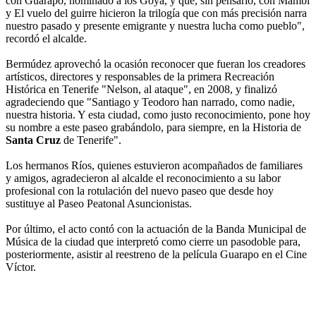
con Guarapo, nominado a los Goya, y que, sin pensarlo, con Mambí
y El vuelo del guirre hicieron la trilogía que con más precisión narra
nuestro pasado y presente emigrante y nuestra lucha como pueblo",
recordó el alcalde.
Bermúdez aprovechó la ocasión reconocer que fueran los creadores
artísticos, directores y responsables de la primera Recreación
Histórica en Tenerife "Nelson, al ataque", en 2008, y finalizó
agradeciendo que "Santiago y Teodoro han narrado, como nadie,
nuestra historia. Y esta ciudad, como justo reconocimiento, pone hoy
su nombre a este paseo grabándolo, para siempre, en la Historia de
Santa Cruz
de Tenerife".
Los hermanos Ríos, quienes estuvieron acompañados de familiares
y amigos, agradecieron al alcalde el reconocimiento a su labor
profesional con la rotulación del nuevo paseo que desde hoy
sustituye al Paseo Peatonal Asuncionistas.
Por último, el acto contó con la actuación de la Banda Municipal de
Música de la ciudad que interpretó como cierre un pasodoble para,
posteriormente, asistir al reestreno de la película Guarapo en el Cine
Víctor.