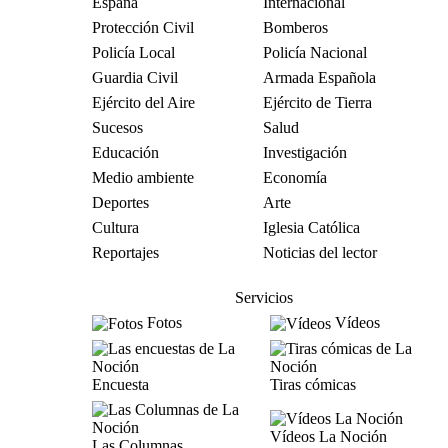
España
Internacional
Protección Civil
Bomberos
Policía Local
Policía Nacional
Guardia Civil
Armada Española
Ejército del Aire
Ejército de Tierra
Sucesos
Salud
Educación
Investigación
Medio ambiente
Economía
Deportes
Arte
Cultura
Iglesia Católica
Reportajes
Noticias del lector
Servicios
Fotos
Vídeos
Encuesta
Tiras cómicas
Vídeos La Noción
Las Columnas