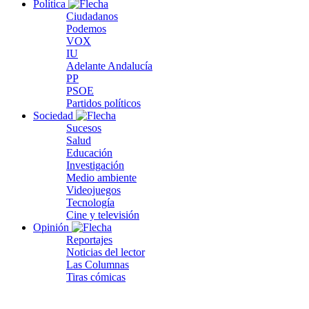
Política
Ciudadanos
Podemos
VOX
IU
Adelante Andalucía
PP
PSOE
Partidos políticos
Sociedad
Sucesos
Salud
Educación
Investigación
Medio ambiente
Videojuegos
Tecnología
Cine y televisión
Opinión
Reportajes
Noticias del lector
Las Columnas
Tiras cómicas