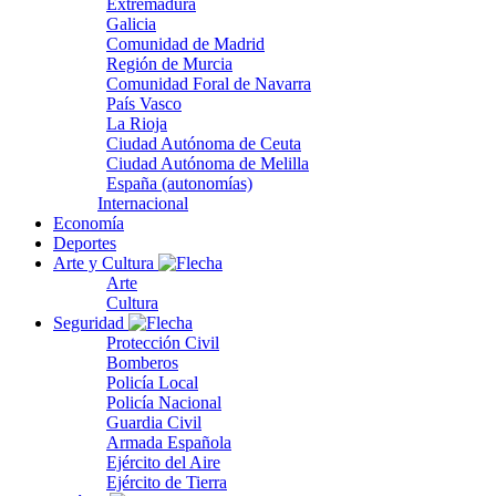
Extremadura
Galicia
Comunidad de Madrid
Región de Murcia
Comunidad Foral de Navarra
País Vasco
La Rioja
Ciudad Autónoma de Ceuta
Ciudad Autónoma de Melilla
España (autonomías)
Internacional
Economía
Deportes
Arte y Cultura
Arte
Cultura
Seguridad
Protección Civil
Bomberos
Policía Local
Policía Nacional
Guardia Civil
Armada Española
Ejército del Aire
Ejército de Tierra