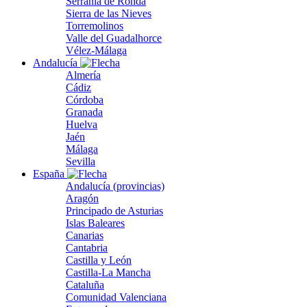
Serranía de Ronda
Sierra de las Nieves
Torremolinos
Valle del Guadalhorce
Vélez-Málaga
Andalucía
Almería
Cádiz
Córdoba
Granada
Huelva
Jaén
Málaga
Sevilla
España
Andalucía (provincias)
Aragón
Principado de Asturias
Islas Baleares
Canarias
Cantabria
Castilla y León
Castilla-La Mancha
Cataluña
Comunidad Valenciana