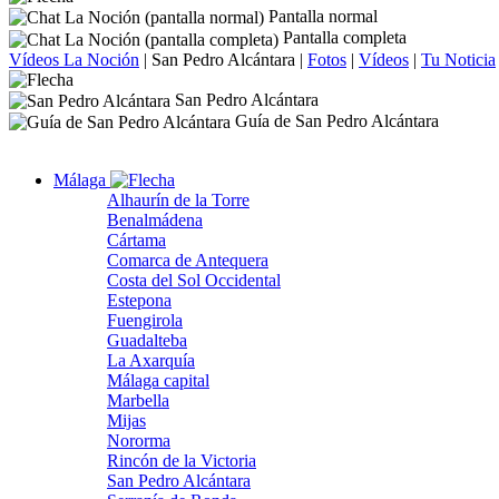
Pantalla normal
Pantalla completa
Vídeos La Noción
|
San Pedro Alcántara
|
Fotos
|
Vídeos
|
Tu Noticia
San Pedro Alcántara
Guía de San Pedro Alcántara
Málaga
Alhaurín de la Torre
Benalmádena
Cártama
Comarca de Antequera
Costa del Sol Occidental
Estepona
Fuengirola
Guadalteba
La Axarquía
Málaga capital
Marbella
Mijas
Nororma
Rincón de la Victoria
San Pedro Alcántara