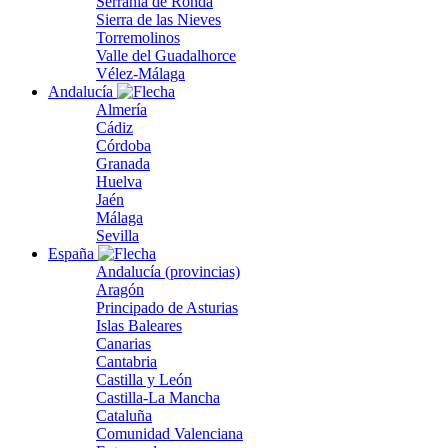
Serranía de Ronda
Sierra de las Nieves
Torremolinos
Valle del Guadalhorce
Vélez-Málaga
Andalucía
Almería
Cádiz
Córdoba
Granada
Huelva
Jaén
Málaga
Sevilla
España
Andalucía (provincias)
Aragón
Principado de Asturias
Islas Baleares
Canarias
Cantabria
Castilla y León
Castilla-La Mancha
Cataluña
Comunidad Valenciana