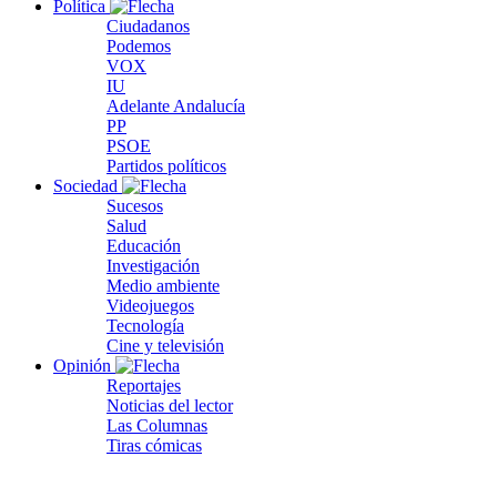
Política
Ciudadanos
Podemos
VOX
IU
Adelante Andalucía
PP
PSOE
Partidos políticos
Sociedad
Sucesos
Salud
Educación
Investigación
Medio ambiente
Videojuegos
Tecnología
Cine y televisión
Opinión
Reportajes
Noticias del lector
Las Columnas
Tiras cómicas