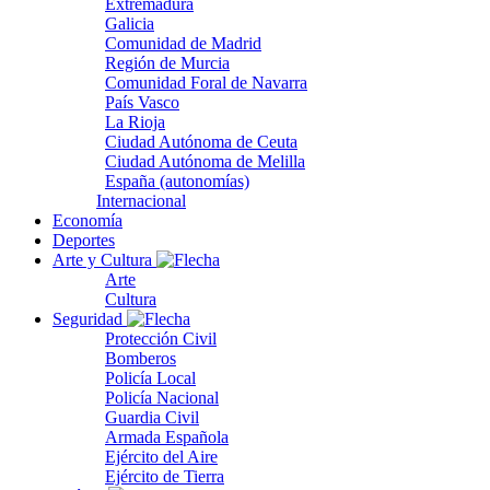
Extremadura
Galicia
Comunidad de Madrid
Región de Murcia
Comunidad Foral de Navarra
País Vasco
La Rioja
Ciudad Autónoma de Ceuta
Ciudad Autónoma de Melilla
España (autonomías)
Internacional
Economía
Deportes
Arte y Cultura
Arte
Cultura
Seguridad
Protección Civil
Bomberos
Policía Local
Policía Nacional
Guardia Civil
Armada Española
Ejército del Aire
Ejército de Tierra