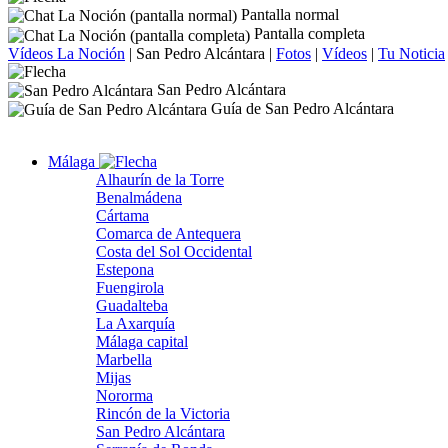
Pantalla normal
Pantalla completa
Vídeos La Noción
|
San Pedro Alcántara
|
Fotos
|
Vídeos
|
Tu Noticia
San Pedro Alcántara
Guía de San Pedro Alcántara
Málaga
Alhaurín de la Torre
Benalmádena
Cártama
Comarca de Antequera
Costa del Sol Occidental
Estepona
Fuengirola
Guadalteba
La Axarquía
Málaga capital
Marbella
Mijas
Nororma
Rincón de la Victoria
San Pedro Alcántara