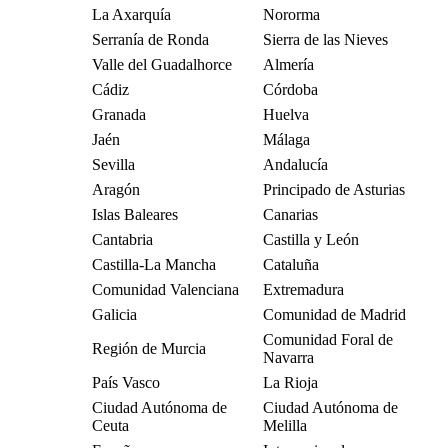
La Axarquía
Nororma
Serranía de Ronda
Sierra de las Nieves
Valle del Guadalhorce
Almería
Cádiz
Córdoba
Granada
Huelva
Jaén
Málaga
Sevilla
Andalucía
Aragón
Principado de Asturias
Islas Baleares
Canarias
Cantabria
Castilla y León
Castilla-La Mancha
Cataluña
Comunidad Valenciana
Extremadura
Galicia
Comunidad de Madrid
Comunidad Foral de
Región de Murcia
Navarra
País Vasco
La Rioja
Ciudad Autónoma de
Ciudad Autónoma de
Ceuta
Melilla