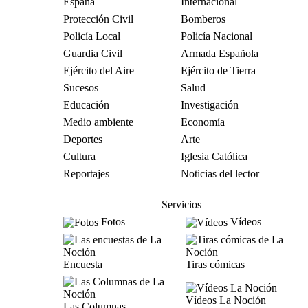
España
Internacional
Protección Civil
Bomberos
Policía Local
Policía Nacional
Guardia Civil
Armada Española
Ejército del Aire
Ejército de Tierra
Sucesos
Salud
Educación
Investigación
Medio ambiente
Economía
Deportes
Arte
Cultura
Iglesia Católica
Reportajes
Noticias del lector
Servicios
Fotos
Vídeos
Encuesta
Tiras cómicas
Vídeos La Noción
Las Columnas