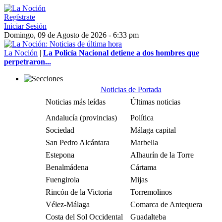
Regístrate
Iniciar Sesión
Domingo, 09 de Agosto de 2026 - 6:33 pm
La Noción
|
La Policía Nacional detiene a dos hombres que
perpetraron...
Noticias de Portada
Noticias más leídas
Últimas noticias
Andalucía (provincias)
Política
Sociedad
Málaga capital
San Pedro Alcántara
Marbella
Estepona
Alhaurín de la Torre
Benalmádena
Cártama
Fuengirola
Mijas
Rincón de la Victoria
Torremolinos
Vélez-Málaga
Comarca de Antequera
Costa del Sol Occidental
Guadalteba