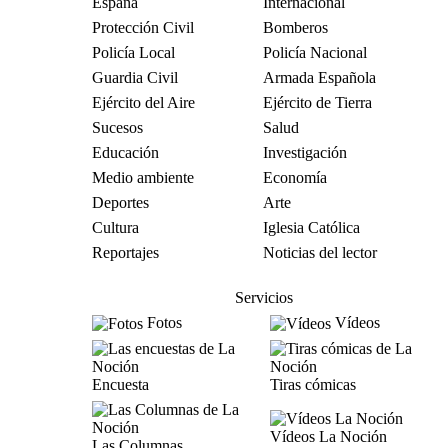
España
Internacional
Protección Civil
Bomberos
Policía Local
Policía Nacional
Guardia Civil
Armada Española
Ejército del Aire
Ejército de Tierra
Sucesos
Salud
Educación
Investigación
Medio ambiente
Economía
Deportes
Arte
Cultura
Iglesia Católica
Reportajes
Noticias del lector
Servicios
Fotos
Vídeos
Encuesta
Tiras cómicas
Vídeos La Noción
Las Columnas