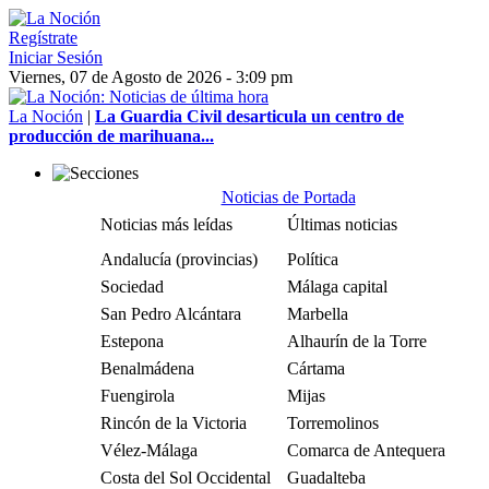
Regístrate
Iniciar Sesión
Viernes, 07 de Agosto de 2026 - 3:09 pm
La Noción
|
La Guardia Civil desarticula un centro de
producción de marihuana...
Noticias de Portada
Noticias más leídas
Últimas noticias
Andalucía (provincias)
Política
Sociedad
Málaga capital
San Pedro Alcántara
Marbella
Estepona
Alhaurín de la Torre
Benalmádena
Cártama
Fuengirola
Mijas
Rincón de la Victoria
Torremolinos
Vélez-Málaga
Comarca de Antequera
Costa del Sol Occidental
Guadalteba