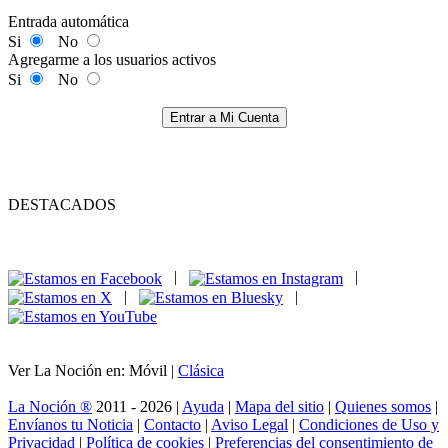
Entrada automática
Si
No
Agregarme a los usuarios activos
Si
No
Entrar a Mi Cuenta
DESTACADOS
|
|
|
|
Ver La Noción en: Móvil |
Clásica
La Noción ®
2011 - 2026 |
Ayuda
|
Mapa del sitio
|
Quienes somos
|
Envíanos tu Noticia
|
Contacto
|
Aviso Legal
|
Condiciones de Uso y
Privacidad
|
Política de cookies
|
Preferencias del consentimiento de