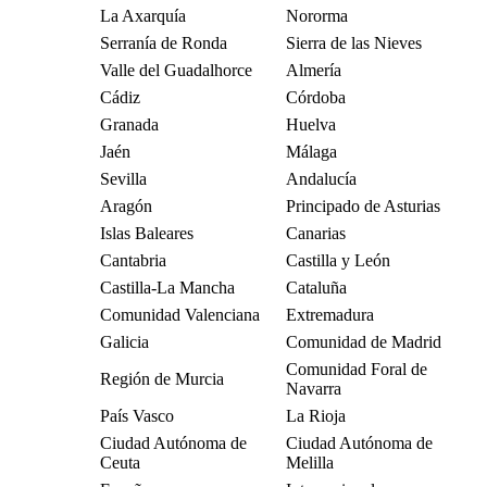
La Axarquía
Nororma
Serranía de Ronda
Sierra de las Nieves
Valle del Guadalhorce
Almería
Cádiz
Córdoba
Granada
Huelva
Jaén
Málaga
Sevilla
Andalucía
Aragón
Principado de Asturias
Islas Baleares
Canarias
Cantabria
Castilla y León
Castilla-La Mancha
Cataluña
Comunidad Valenciana
Extremadura
Galicia
Comunidad de Madrid
Comunidad Foral de
Región de Murcia
Navarra
País Vasco
La Rioja
Ciudad Autónoma de
Ciudad Autónoma de
Ceuta
Melilla