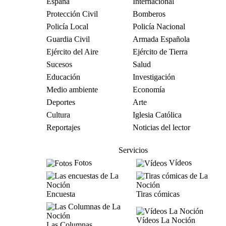
España
Internacional
Protección Civil
Bomberos
Policía Local
Policía Nacional
Guardia Civil
Armada Española
Ejército del Aire
Ejército de Tierra
Sucesos
Salud
Educación
Investigación
Medio ambiente
Economía
Deportes
Arte
Cultura
Iglesia Católica
Reportajes
Noticias del lector
Servicios
Fotos
Vídeos
Encuesta
Tiras cómicas
Vídeos La Noción
Las Columnas