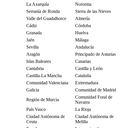
La Axarquía
Nororma
Serranía de Ronda
Sierra de las Nieves
Valle del Guadalhorce
Almería
Cádiz
Córdoba
Granada
Huelva
Jaén
Málaga
Sevilla
Andalucía
Aragón
Principado de Asturias
Islas Baleares
Canarias
Cantabria
Castilla y León
Castilla-La Mancha
Cataluña
Comunidad Valenciana
Extremadura
Galicia
Comunidad de Madrid
Comunidad Foral de
Región de Murcia
Navarra
País Vasco
La Rioja
Ciudad Autónoma de
Ciudad Autónoma de
Ceuta
Melilla