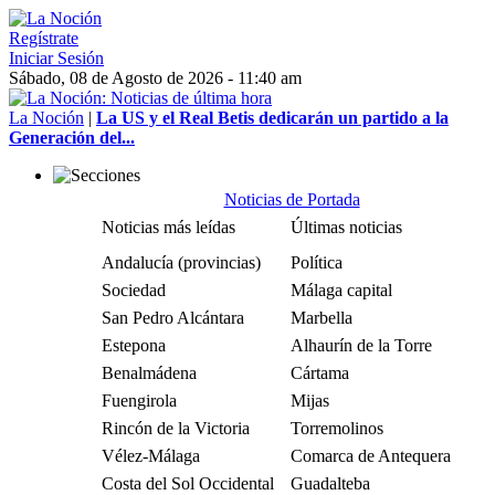
Regístrate
Iniciar Sesión
Sábado, 08 de Agosto de 2026 - 11:40 am
La Noción
|
La US y el Real Betis dedicarán un partido a la
Generación del...
Noticias de Portada
Noticias más leídas
Últimas noticias
Andalucía (provincias)
Política
Sociedad
Málaga capital
San Pedro Alcántara
Marbella
Estepona
Alhaurín de la Torre
Benalmádena
Cártama
Fuengirola
Mijas
Rincón de la Victoria
Torremolinos
Vélez-Málaga
Comarca de Antequera
Costa del Sol Occidental
Guadalteba