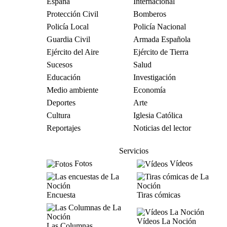
España
Internacional
Protección Civil
Bomberos
Policía Local
Policía Nacional
Guardia Civil
Armada Española
Ejército del Aire
Ejército de Tierra
Sucesos
Salud
Educación
Investigación
Medio ambiente
Economía
Deportes
Arte
Cultura
Iglesia Católica
Reportajes
Noticias del lector
Servicios
Fotos
Vídeos
Encuesta
Tiras cómicas
Vídeos La Noción
Las Columnas