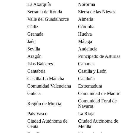
La Axarquía
Nororma
Serranía de Ronda
Sierra de las Nieves
Valle del Guadalhorce
Almería
Cádiz
Córdoba
Granada
Huelva
Jaén
Málaga
Sevilla
Andalucía
Aragón
Principado de Asturias
Islas Baleares
Canarias
Cantabria
Castilla y León
Castilla-La Mancha
Cataluña
Comunidad Valenciana
Extremadura
Galicia
Comunidad de Madrid
Comunidad Foral de
Región de Murcia
Navarra
País Vasco
La Rioja
Ciudad Autónoma de
Ciudad Autónoma de
Ceuta
Melilla