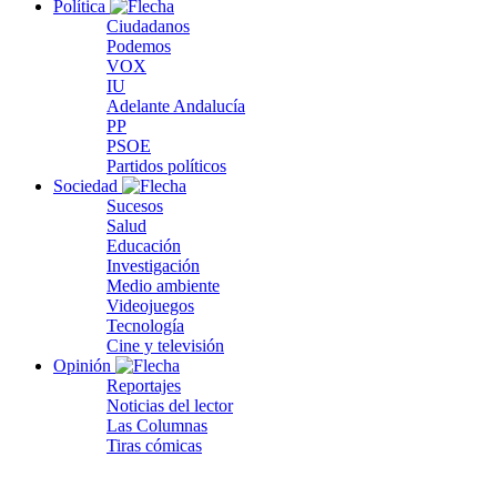
Política
Ciudadanos
Podemos
VOX
IU
Adelante Andalucía
PP
PSOE
Partidos políticos
Sociedad
Sucesos
Salud
Educación
Investigación
Medio ambiente
Videojuegos
Tecnología
Cine y televisión
Opinión
Reportajes
Noticias del lector
Las Columnas
Tiras cómicas