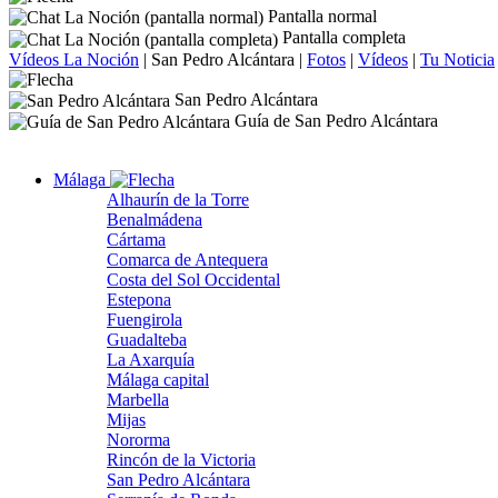
Pantalla normal
Pantalla completa
Vídeos La Noción
|
San Pedro Alcántara
|
Fotos
|
Vídeos
|
Tu Noticia
San Pedro Alcántara
Guía de San Pedro Alcántara
Málaga
Alhaurín de la Torre
Benalmádena
Cártama
Comarca de Antequera
Costa del Sol Occidental
Estepona
Fuengirola
Guadalteba
La Axarquía
Málaga capital
Marbella
Mijas
Nororma
Rincón de la Victoria
San Pedro Alcántara