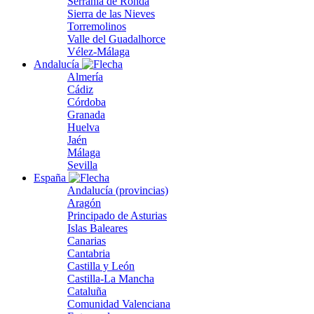
Serranía de Ronda
Sierra de las Nieves
Torremolinos
Valle del Guadalhorce
Vélez-Málaga
Andalucía
Almería
Cádiz
Córdoba
Granada
Huelva
Jaén
Málaga
Sevilla
España
Andalucía (provincias)
Aragón
Principado de Asturias
Islas Baleares
Canarias
Cantabria
Castilla y León
Castilla-La Mancha
Cataluña
Comunidad Valenciana