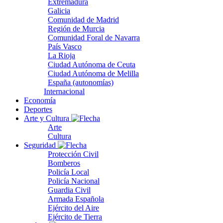
Extremadura
Galicia
Comunidad de Madrid
Región de Murcia
Comunidad Foral de Navarra
País Vasco
La Rioja
Ciudad Autónoma de Ceuta
Ciudad Autónoma de Melilla
España (autonomías)
Internacional
Economía
Deportes
Arte y Cultura
Arte
Cultura
Seguridad
Protección Civil
Bomberos
Policía Local
Policía Nacional
Guardia Civil
Armada Española
Ejército del Aire
Ejército de Tierra