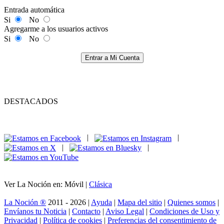
Entrada automática
Si
No
Agregarme a los usuarios activos
Si
No
Entrar a Mi Cuenta
DESTACADOS
|
|
|
|
Ver La Noción en: Móvil |
Clásica
La Noción ®
2011 - 2026 |
Ayuda
|
Mapa del sitio
|
Quienes somos
|
Envíanos tu Noticia
|
Contacto
|
Aviso Legal
|
Condiciones de Uso y
Privacidad
|
Política de cookies
|
Preferencias del consentimiento de