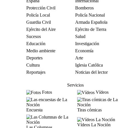
España
Internacional
Protección Civil
Bomberos
Policía Local
Policía Nacional
Guardia Civil
Armada Española
Ejército del Aire
Ejército de Tierra
Sucesos
Salud
Educación
Investigación
Medio ambiente
Economía
Deportes
Arte
Cultura
Iglesia Católica
Reportajes
Noticias del lector
Servicios
Fotos
Vídeos
Encuesta
Tiras cómicas
Vídeos La Noción
Las Columnas