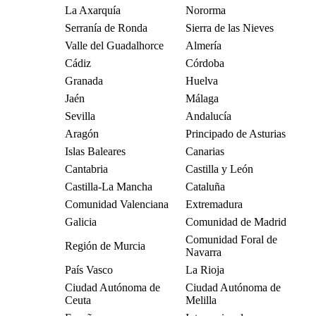
La Axarquía
Nororma
Serranía de Ronda
Sierra de las Nieves
Valle del Guadalhorce
Almería
Cádiz
Córdoba
Granada
Huelva
Jaén
Málaga
Sevilla
Andalucía
Aragón
Principado de Asturias
Islas Baleares
Canarias
Cantabria
Castilla y León
Castilla-La Mancha
Cataluña
Comunidad Valenciana
Extremadura
Galicia
Comunidad de Madrid
Comunidad Foral de
Región de Murcia
Navarra
País Vasco
La Rioja
Ciudad Autónoma de
Ciudad Autónoma de
Ceuta
Melilla