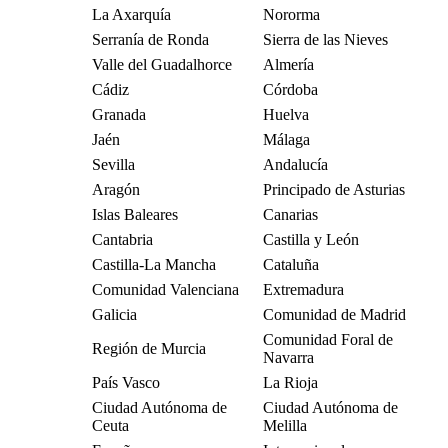
La Axarquía
Nororma
Serranía de Ronda
Sierra de las Nieves
Valle del Guadalhorce
Almería
Cádiz
Córdoba
Granada
Huelva
Jaén
Málaga
Sevilla
Andalucía
Aragón
Principado de Asturias
Islas Baleares
Canarias
Cantabria
Castilla y León
Castilla-La Mancha
Cataluña
Comunidad Valenciana
Extremadura
Galicia
Comunidad de Madrid
Comunidad Foral de
Región de Murcia
Navarra
País Vasco
La Rioja
Ciudad Autónoma de
Ciudad Autónoma de
Ceuta
Melilla