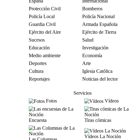
España
Internacional
Protección Civil
Bomberos
Policía Local
Policía Nacional
Guardia Civil
Armada Española
Ejército del Aire
Ejército de Tierra
Sucesos
Salud
Educación
Investigación
Medio ambiente
Economía
Deportes
Arte
Cultura
Iglesia Católica
Reportajes
Noticias del lector
Servicios
Fotos
Vídeos
Encuesta
Tiras cómicas
Vídeos La Noción
Las Columnas