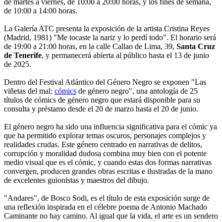
de martes a viernes, de 10:00 a 20:00 horas, y los fines de semana,
de 10:00 a 14:00 horas.
La Galería ATC presenta la exposición de la artista Cristina Reyes
(Madrid, 1981) "Me tocaste la nariz y lo perdí todo". El horario será
de 19:00 a 21:00 horas, en la calle Callao de Lima, 39,
Santa Cruz
de Tenerife
, y permanecerá abierta al público hasta el 13 de junio
de 2025.
Dentro del Festival Atlántico del Género Negro se exponen "Las
viñetas del mal:
cómics
de género negro", una antología de 25
títulos de cómics de género negro que estará disponible para su
consulta y préstamo desde el 20 de marzo hasta el 20 de junio.
El género negro ha sido una influencia significativa para el cómic ya
que ha permitido explorar temas oscuros, personajes complejos y
realidades crudas. Este género centrado en narrativas de delitos,
corrupción y moralidad dudosa combina muy bien con el potente
medio visual que es el cómic, y cuando estas dos formas narrativas
convergen, producen grandes obras escritas e ilustradas de la mano
de excelentes guionistas y maestros del dibujo.
"Andares", de Bosco Sodi, es el título de esta exposición surge de
una reflexión inspirada en el célebre poema de Antonio Machado
Caminante no hay camino. Al igual que la vida, el arte es un sendero