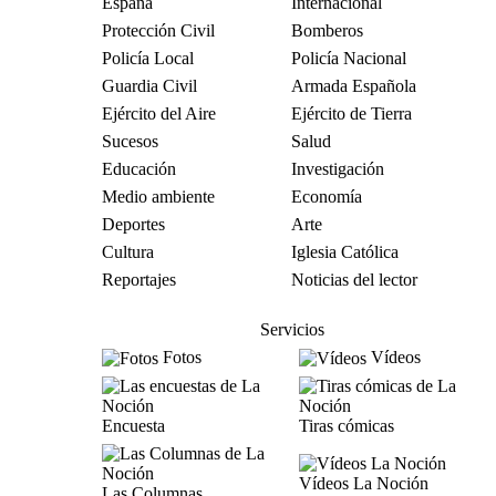
España
Internacional
Protección Civil
Bomberos
Policía Local
Policía Nacional
Guardia Civil
Armada Española
Ejército del Aire
Ejército de Tierra
Sucesos
Salud
Educación
Investigación
Medio ambiente
Economía
Deportes
Arte
Cultura
Iglesia Católica
Reportajes
Noticias del lector
Servicios
Fotos
Vídeos
Encuesta
Tiras cómicas
Vídeos La Noción
Las Columnas