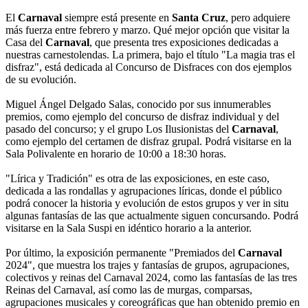
El
Carnaval
siempre está presente en
Santa Cruz
, pero adquiere
más fuerza entre febrero y marzo. Qué mejor opción que visitar la
Casa del
Carnaval
, que presenta tres exposiciones dedicadas a
nuestras carnestolendas. La primera, bajo el título "La magia tras el
disfraz", está dedicada al Concurso de Disfraces con dos ejemplos
de su evolución.
Miguel Ángel Delgado Salas, conocido por sus innumerables
premios, como ejemplo del concurso de disfraz individual y del
pasado del concurso; y el grupo Los Ilusionistas del
Carnaval
,
como ejemplo del certamen de disfraz grupal. Podrá visitarse en la
Sala Polivalente en horario de 10:00 a 18:30 horas.
"Lírica y Tradición" es otra de las exposiciones, en este caso,
dedicada a las rondallas y agrupaciones líricas, donde el público
podrá conocer la historia y evolución de estos grupos y ver in situ
algunas fantasías de las que actualmente siguen concursando. Podrá
visitarse en la Sala Suspi en idéntico horario a la anterior.
Por último, la exposición permanente "Premiados del
Carnaval
2024", que muestra los trajes y fantasías de grupos, agrupaciones,
colectivos y reinas del Carnaval 2024, como las fantasías de las tres
Reinas del Carnaval, así como las de murgas, comparsas,
agrupaciones musicales y coreográficas que han obtenido premio en