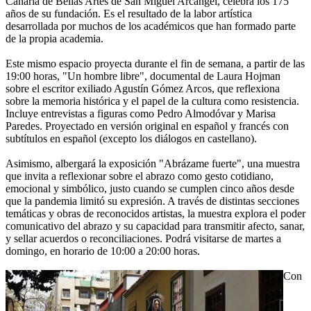
Canaria de Bellas Artes de San Miguel Arcángel, celebra los 175
años de su fundación. Es el resultado de la labor artística
desarrollada por muchos de los académicos que han formado parte
de la propia academia.
Este mismo espacio proyecta durante el fin de semana, a partir de las
19:00 horas, "Un hombre libre", documental de Laura Hojman
sobre el escritor exiliado Agustín Gómez Arcos, que reflexiona
sobre la memoria histórica y el papel de la cultura como resistencia.
Incluye entrevistas a figuras como Pedro Almodóvar y Marisa
Paredes. Proyectado en versión original en español y francés con
subtítulos en español (excepto los diálogos en castellano).
Asimismo, albergará la exposición "Abrázame fuerte", una muestra
que invita a reflexionar sobre el abrazo como gesto cotidiano,
emocional y simbólico, justo cuando se cumplen cinco años desde
que la pandemia limitó su expresión. A través de distintas secciones
temáticas y obras de reconocidos artistas, la muestra explora el poder
comunicativo del abrazo y su capacidad para transmitir afecto, sanar,
y sellar acuerdos o reconciliaciones. Podrá visitarse de martes a
domingo, en horario de 10:00 a 20:00 horas.
Con