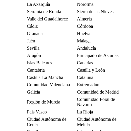
La Axarquía
Nororma
Serranía de Ronda
Sierra de las Nieves
Valle del Guadalhorce
Almería
Cádiz
Córdoba
Granada
Huelva
Jaén
Málaga
Sevilla
Andalucía
Aragón
Principado de Asturias
Islas Baleares
Canarias
Cantabria
Castilla y León
Castilla-La Mancha
Cataluña
Comunidad Valenciana
Extremadura
Galicia
Comunidad de Madrid
Comunidad Foral de
Región de Murcia
Navarra
País Vasco
La Rioja
Ciudad Autónoma de
Ciudad Autónoma de
Ceuta
Melilla