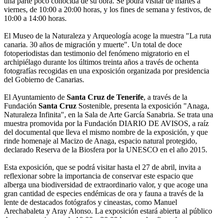
una parte poco conocida de su obra. Se podrá visitar de martes a
viernes, de 10:00 a 20:00 horas, y los fines de semana y festivos, de
10:00 a 14:00 horas.
El Museo de la Naturaleza y Arqueología acoge la muestra "La ruta
canaria. 30 años de migración y muerte". Un total de doce
fotoperiodistas dan testimonio del fenómeno migratorio en el
archipiélago durante los últimos treinta años a través de ochenta
fotografías recogidas en una exposición organizada por presidencia
del Gobierno de Canarias.
El Ayuntamiento de
Santa Cruz de Tenerife
, a través de la
Fundación
Santa Cruz
Sostenible, presenta la exposición "Anaga,
Naturaleza Infinita", en la Sala de Arte García Sanabria. Se trata una
muestra promovida por la Fundación DIARIO DE AVISOS, a raíz
del documental que lleva el mismo nombre de la exposición, y que
rinde homenaje al Macizo de Anaga, espacio natural protegido,
declarado Reserva de la Biosfera por la UNESCO en el año 2015.
Esta exposición, que se podrá visitar hasta el 27 de abril, invita a
reflexionar sobre la importancia de conservar este espacio que
alberga una biodiversidad de extraordinario valor, y que acoge una
gran cantidad de especies endémicas de ora y fauna a través de la
lente de destacados fotógrafos y cineastas, como Manuel
Arechabaleta y Aray Alonso. La exposición estará abierta al público