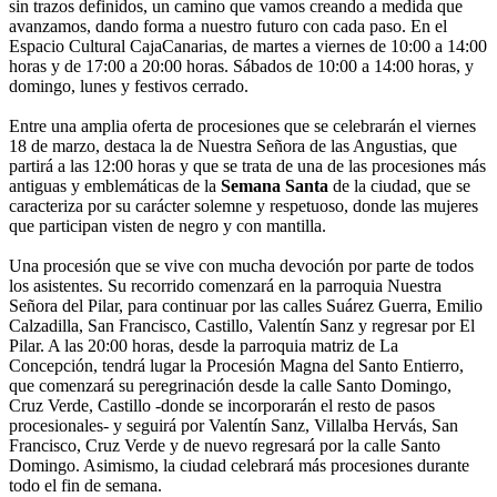
sin trazos definidos, un camino que vamos creando a medida que
avanzamos, dando forma a nuestro futuro con cada paso. En el
Espacio Cultural CajaCanarias, de martes a viernes de 10:00 a 14:00
horas y de 17:00 a 20:00 horas. Sábados de 10:00 a 14:00 horas, y
domingo, lunes y festivos cerrado.
Entre una amplia oferta de procesiones que se celebrarán el viernes
18 de marzo, destaca la de Nuestra Señora de las Angustias, que
partirá a las 12:00 horas y que se trata de una de las procesiones más
antiguas y emblemáticas de la
Semana Santa
de la ciudad, que se
caracteriza por su carácter solemne y respetuoso, donde las mujeres
que participan visten de negro y con mantilla.
Una procesión que se vive con mucha devoción por parte de todos
los asistentes. Su recorrido comenzará en la parroquia Nuestra
Señora del Pilar, para continuar por las calles Suárez Guerra, Emilio
Calzadilla, San Francisco, Castillo, Valentín Sanz y regresar por El
Pilar. A las 20:00 horas, desde la parroquia matriz de La
Concepción, tendrá lugar la Procesión Magna del Santo Entierro,
que comenzará su peregrinación desde la calle Santo Domingo,
Cruz Verde, Castillo -donde se incorporarán el resto de pasos
procesionales- y seguirá por Valentín Sanz, Villalba Hervás, San
Francisco, Cruz Verde y de nuevo regresará por la calle Santo
Domingo. Asimismo, la ciudad celebrará más procesiones durante
todo el fin de semana.