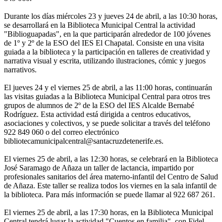
Durante los días miércoles 23 y jueves 24 de abril, a las 10:30 horas,
se desarrollará en la Biblioteca Municipal Central la actividad
"Biblioguapadas", en la que participarán alrededor de 100 jóvenes
de 1º y 2º de la ESO del IES El Chapatal. Consiste en una visita
guiada a la biblioteca y la participación en talleres de creatividad y
narrativa visual y escrita, utilizando ilustraciones, cómic y juegos
narrativos.
El jueves 24 y el viernes 25 de abril, a las 11:00 horas, continuarán
las visitas guiadas a la Biblioteca Municipal Central para otros tres
grupos de alumnos de 2º de la ESO del IES Alcalde Bernabé
Rodríguez. Esta actividad está dirigida a centros educativos,
asociaciones y colectivos, y se puede solicitar a través del teléfono
922 849 060 o del correo electrónico
bibliotecamunicipalcentral@santacruzdetenerife.es.
El viernes 25 de abril, a las 12:30 horas, se celebrará en la Biblioteca
José Saramago de Añaza un taller de lactancia, impartido por
profesionales sanitarios del área materno-infantil del Centro de Salud
de Añaza. Este taller se realiza todos los viernes en la sala infantil de
la biblioteca. Para más información se puede llamar al 922 687 261.
El viernes 25 de abril, a las 17:30 horas, en la Biblioteca Municipal
Central tendrá lugar la actividad "Cuentos en familia", con Fidel