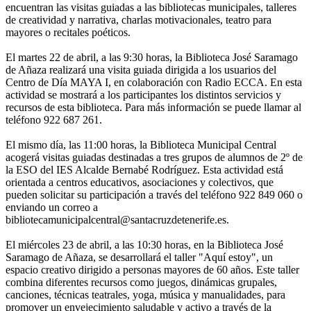
encuentran las visitas guiadas a las bibliotecas municipales, talleres
de creatividad y narrativa, charlas motivacionales, teatro para
mayores o recitales poéticos.
El martes 22 de abril, a las 9:30 horas, la Biblioteca José Saramago
de Añaza realizará una visita guiada dirigida a los usuarios del
Centro de Día MAYA I, en colaboración con Radio ECCA. En esta
actividad se mostrará a los participantes los distintos servicios y
recursos de esta biblioteca. Para más información se puede llamar al
teléfono 922 687 261.
El mismo día, las 11:00 horas, la Biblioteca Municipal Central
acogerá visitas guiadas destinadas a tres grupos de alumnos de 2º de
la ESO del IES Alcalde Bernabé Rodríguez. Esta actividad está
orientada a centros educativos, asociaciones y colectivos, que
pueden solicitar su participación a través del teléfono 922 849 060 o
enviando un correo a
bibliotecamunicipalcentral@santacruzdetenerife.es.
El miércoles 23 de abril, a las 10:30 horas, en la Biblioteca José
Saramago de Añaza, se desarrollará el taller "Aquí estoy", un
espacio creativo dirigido a personas mayores de 60 años. Este taller
combina diferentes recursos como juegos, dinámicas grupales,
canciones, técnicas teatrales, yoga, música y manualidades, para
promover un envejecimiento saludable y activo a través de la