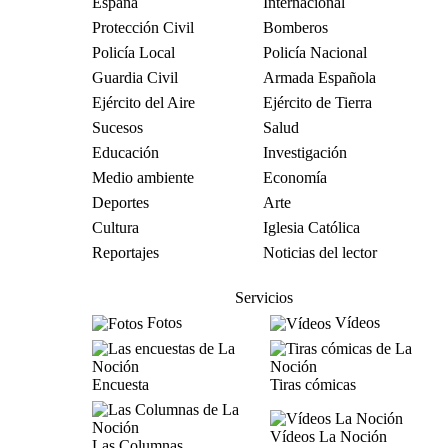
España
Internacional
Protección Civil
Bomberos
Policía Local
Policía Nacional
Guardia Civil
Armada Española
Ejército del Aire
Ejército de Tierra
Sucesos
Salud
Educación
Investigación
Medio ambiente
Economía
Deportes
Arte
Cultura
Iglesia Católica
Reportajes
Noticias del lector
Servicios
Fotos
Vídeos
Encuesta
Tiras cómicas
Vídeos La Noción
Las Columnas