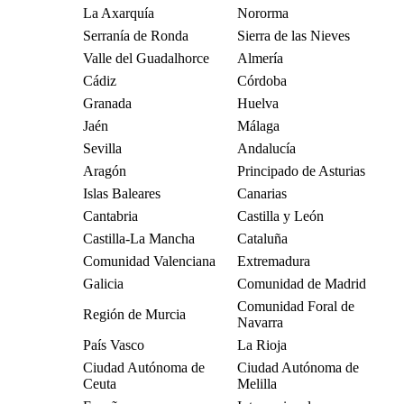
La Axarquía
Nororma
Serranía de Ronda
Sierra de las Nieves
Valle del Guadalhorce
Almería
Cádiz
Córdoba
Granada
Huelva
Jaén
Málaga
Sevilla
Andalucía
Aragón
Principado de Asturias
Islas Baleares
Canarias
Cantabria
Castilla y León
Castilla-La Mancha
Cataluña
Comunidad Valenciana
Extremadura
Galicia
Comunidad de Madrid
Comunidad Foral de
Región de Murcia
Navarra
País Vasco
La Rioja
Ciudad Autónoma de
Ciudad Autónoma de
Ceuta
Melilla