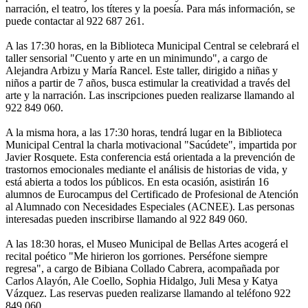
narración, el teatro, los títeres y la poesía. Para más información, se
puede contactar al 922 687 261.
A las 17:30 horas, en la Biblioteca Municipal Central se celebrará el
taller sensorial "Cuento y arte en un minimundo", a cargo de
Alejandra Arbizu y María Rancel. Este taller, dirigido a niñas y
niños a partir de 7 años, busca estimular la creatividad a través del
arte y la narración. Las inscripciones pueden realizarse llamando al
922 849 060.
A la misma hora, a las 17:30 horas, tendrá lugar en la Biblioteca
Municipal Central la charla motivacional "Sacúdete", impartida por
Javier Rosquete. Esta conferencia está orientada a la prevención de
trastornos emocionales mediante el análisis de historias de vida, y
está abierta a todos los públicos. En esta ocasión, asistirán 16
alumnos de Eurocampus del Certificado de Profesional de Atención
al Alumnado con Necesidades Especiales (ACNEE). Las personas
interesadas pueden inscribirse llamando al 922 849 060.
A las 18:30 horas, el Museo Municipal de Bellas Artes acogerá el
recital poético "Me hirieron los gorriones. Perséfone siempre
regresa", a cargo de Bibiana Collado Cabrera, acompañada por
Carlos Alayón, Ale Coello, Sophia Hidalgo, Juli Mesa y Katya
Vázquez. Las reservas pueden realizarse llamando al teléfono 922
849 060.